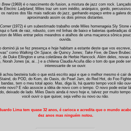
s Brew
(1969) é o nascimento do fusion, a mistura de jazz com rock. Lançado
de
Electric Ladyland
, Miles traz um som inédito, anárquico, gordo, percussiv
r os narizes dos fãs mais radicais do jazz, ganhando espaço entre a galera do
aproximando assim os dois primos distantes.
 Corner
(1972) é um subestimado trabalho onde Miles homenageia Sly Stone
qui o funk de raiz, robusto, com mil linhas de baixo e baterias quebradiças 
iston de Miles entrar pelos meandros e atalhos de uma maçaroca sônica pou
ouvida.
to dominó já se fez presença e hoje habitam a estante deste que vos escreve
ovas" como
Walking On Space
, de Quincy Jones;
Take Five
, de Dave Brube
t
, de Duke Ellington e uma coletânea de Herbie Hancock. Além deles, novas 
o, Norah Jones (ai, ai...) e a chilena Claudia Acuña dão o tom do que pode se
interessante de se ouvir.
 achou besteira tudo o que está escrito aqui e que o melhor mesmo é cair d
Staind, do POD, do Korn, do Oasis, do Pearl Jam, do Red Hot, do Foo Fighte
 bandas, tem o meu total apoio. Mas, diga lá, há quanto tempo você não ou
nte novo? E não associe a idéia de novo com o tempo. O novo pode estar lá
do, deixado de lado. Miles Davis ainda é novo hoje e, talvez por muito tempo
você ouvir o que quiser, seja velho ou novo ou não.
duardo Lima tem quase 32 anos, é carioca e acredita que o mundo acab
dez anos mas ninguém notou.