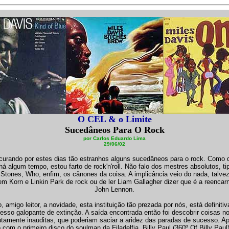
O CEL & o Limite
Sucedâneos Para O Rock
por Carlos Eduardo Lima
29/06/02
curando por estes dias tão estranhos alguns sucedâneos para o rock. Como d
á algum tempo, estou farto de rock'n'roll. Não falo dos mestres absolutos, ti
 Stones, Who, enfim, os cânones da coisa. A implicância veio do nada, talvez
m Korn e Linkin Park de rock ou de ler Liam Gallagher dizer que é a reencar
John Lennon.
, amigo leitor, a novidade, esta instituição tão prezada por nós, está definit
esso galopante de extinção. A saída encontrada então foi descobrir coisas n
utamente inauditas, que poderiam saciar a aridez das paradas de sucesso. A
 com o primeiro disco do soulman da Filadelfia, Billy Paul (360º Of Billy Paul