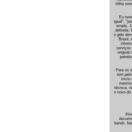
trilha so
Eu nunc
igual", "j
errado. J
definida.
o gelo der
Brasil,
inform
serviços
original
painéi
Para os i
tem pelo
início
mesmo, 
técnica, i
o novo do
Kin
documen
bands, lia