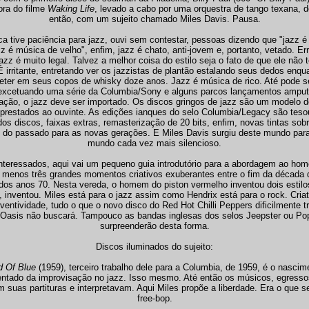
nora do filme
Waking Life
, levado a cabo por uma orquestra de tango texana, 
então, com um sujeito chamado Miles Davis. Pausa.
a tive paciência para jazz, ouvi sem contestar, pessoas dizendo que "jazz 
azz é música de velho", enfim, jazz é chato, anti-jovem e, portanto, vetado. Er
azz é muito legal. Talvez a melhor coisa do estilo seja o fato de que ele não
 É irritante, entretando ver os jazzistas de plantão estalando seus dedos enq
reter em seus copos de whisky doze anos. Jazz é música de rico. Até pode se
 excetuando uma série da Columbia/Sony e alguns parcos lançamentos ampu
ação, o jazz deve ser importado. Os discos gringos de jazz são um modelo 
 prestados ao ouvinte. As edições ianques do selo Columbia/Legacy são tesou
 dos discos, faixas extras, remasterização de 20 bits, enfim, novas tintas sob
s do passado para as novas gerações. E Miles Davis surgiu deste mundo par
mundo cada vez mais silencioso.
nteressados, aqui vai um pequeno guia introdutório para a abordagem ao ho
 menos três grandes momentos criativos exuberantes entre o fim da década 
 dos anos 70. Nesta vereda, o homem do piston vermelho inventou dois estilo
inventou. Miles está para o jazz assim como Hendrix está para o rock. Criat
nventividade, tudo o que o novo disco do Red Hot Chilli Peppers dificilmente t
 Oasis não buscará. Tampouco as bandas inglesas dos selos Jeepster ou Po
surpreenderão desta forma.
Discos iluminados do sujeito:
d Of Blue
(1959), terceiro trabalho dele para a Columbia, de 1959, é o nascim
tado da improvisação no jazz. Isso mesmo. Até então os músicos, egresso
m suas partituras e interpretavam. Aqui Miles propõe a liberdade. Era o que 
free-bop.