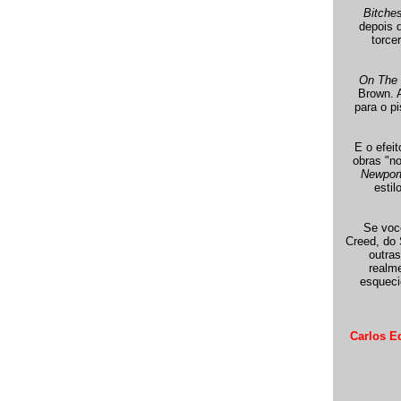
Bitche
depois 
torce
On The
Brown. A
para o p
E o efei
obras "n
Newpor
estil
Se você
Creed, do 
outras
realme
esqueci
Carlos E