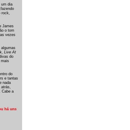
 um dia
o,fazendo
 rock,
 e James
dão o tom
cas vezes
, algumas
ck,
Live At
divas do
r mais
entro do
rs e tantas
ve nada
 atrás,
. Cabe a
ou há uns