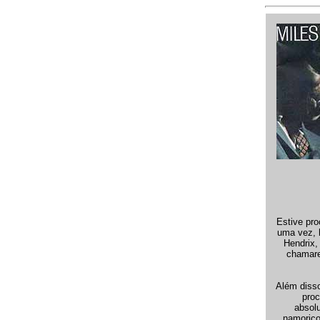
Estive pro
uma vez, h
Hendrix,
chamare
Além disso
proc
absol
namorico