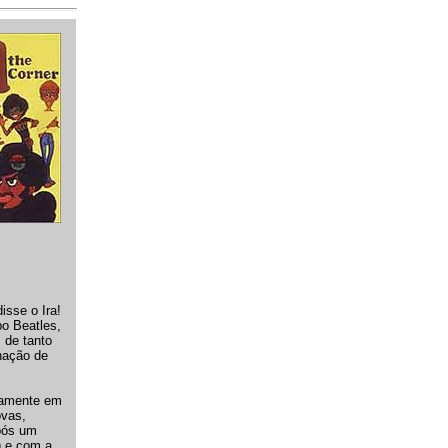
isse o Ira!
po Beatles,
 de tanto
nação de
ivamente em
ovas,
pós um
) e com a