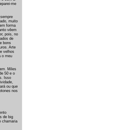
deparei-me
é sempre
rado, muito
 tem forma
uanto vêem
r, pois, no
tados de
de bons
ros. Arte
re velhos
a o meu
mem. Miles
de 50 e o
s. Isso
ividade,
rará ou que
ptones nos
ento
s de big
se chamaria