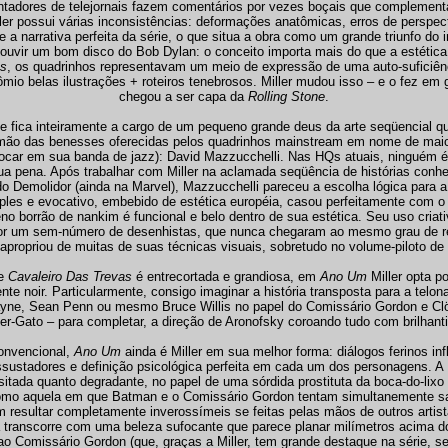
ntadores de telejornais fazem comentários por vezes boçais que complemen
iller possui várias inconsistências: deformações anatômicas, erros de perspec
 a narrativa perfeita da série, o que situa a obra como um grande triunfo do i
vir um bom disco do Bob Dylan: o conceito importa mais do que a estética
as
, os quadrinhos representavam um meio de expressão de uma auto-suficiên
io belas ilustrações + roteiros tenebrosos. Miller mudou isso – e o fez em 
chegou a ser capa da
Rolling Stone
.
rte fica inteiramente a cargo de um pequeno grande deus da arte seqüencial q
r mão das benesses oferecidas pelos quadrinhos mainstream em nome de maior 
ocar em sua banda de jazz): David Mazzucchelli. Nas HQs atuais, ninguém é 
ua pena. Após trabalhar com Miller na aclamada seqüência de histórias con
 do Demolidor (ainda na Marvel), Mazzucchelli pareceu a escolha lógica para 
ples e evocativo, embebido de estética européia, casou perfeitamente com o es
no borrão de nankim é funcional e belo dentro de sua estética. Seu uso criati
 por um sem-número de desenhistas, que nunca chegaram ao mesmo grau de 
 apropriou de muitas de suas técnicas visuais, sobretudo no volume-piloto de
de
Cavaleiro Das Trevas
é entrecortada e grandiosa, em
Ano Um
Miller opta p
te noir. Particularmente, consigo imaginar a história transposta para a tel
ayne, Sean Penn ou mesmo Bruce Willis no papel do Comissário Gordon e Cl
er-Gato – para completar, a direção de Aronofsky coroando tudo com brilhant
convencional,
Ano Um
ainda é Miller em sua melhor forma: diálogos ferinos inf
stadores e definição psicológica perfeita em cada um dos personagens. A 
sitada quanto degradante, no papel de uma sórdida prostituta da boca-do-lix
omo aquela em que Batman e o Comissário Gordon tentam simultanemente sa
m resultar completamente inverossímeis se feitas pelas mãos de outros artis
 transcorre com uma beleza sufocante que parece planar milímetros acima do
ao Comissário Gordon (que, graças a Miller, tem grande destaque na série, s