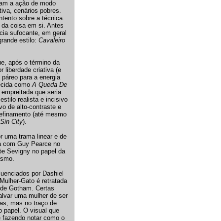
tam a ação de modo
tiva, cenários pobres.
ntento sobre a técnica.
 da coisa em si. Antes
cia sufocante, em geral
grande estilo:
Cavaleiro
ue, após o término da
liberdade criativa (e
páreo para a energia
hecida como
A Queda De
a empreitada que seria
tilo realista e incisivo
vo de alto-contraste e
refinamento (até mesmo
Sin City
).
or uma trama linear e de
ona com Guy Pearce no
öe Sevigny no papel da
ismo.
luenciados por Dashiel
Mulher-Gato é retratada
o de Gotham. Certas
lvar uma mulher de ser
tas, mas no traço de
 papel. O visual que
e fazendo notar como o