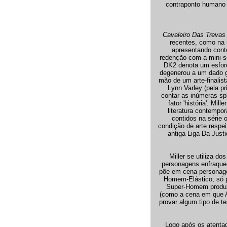
contraponto humano 
Cavaleiro Das Trevas
recentes, como na 
apresentando cont
redenção com a mini-s
DK2 denota um esforço
degenerou a um dado gr
mão de um arte-finalis
Lynn Varley (pela p
contar as inúmeras sp
fator 'história'. Mi
literatura contempor
contidos na série 
condição de arte respe
antiga Liga Da Just
Miller se utiliza d
personagens enfraquec
põe em cena personage
Homem-Elástico, só pa
Super-Homem produzi
(como a cena em que Aj
provar algum tipo de t
Logo após os atentad