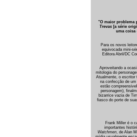
"O maior problema p
Trevas
[a série orig
uma coisa 
Para os novos leitor
equivocada mini-sé
Editora Abril/DC Co
Aproveitando a ocas
mitologia do personag
Atualmente, o escritor
na confecção de um 
estão compreensivel
personagem), finalm
bizarrice vazia de T
fiasco do porte de sua
Frank Miller é o 
importantes histó
Watchmen
, de Alan 
mídia usualmente escap