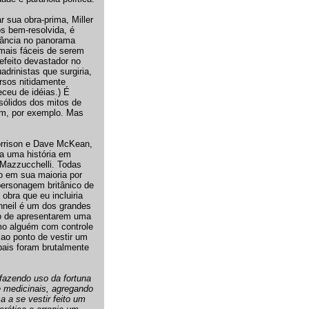
 sua obra-prima, Miller
s bem-resolvida, é
vância no panorama
ais fáceis de serem
efeito devastador no
drinistas que surgiria,
rsos nitidamente
eceu de idéias.) É
ólidos dos mitos de
mm, por exemplo. Mas
orrison e Dave McKean,
ra uma história em
d Mazzucchelli. Todas
o em sua maioria por
personagem britânico de
 obra que eu incluiria
nneil é um dos grandes
to de apresentarem uma
mo alguém com controle
ao ponto de vestir um
pais foram brutalmente
 fazendo uso da fortuna
 medicinais, agregando
a a se vestir feito um