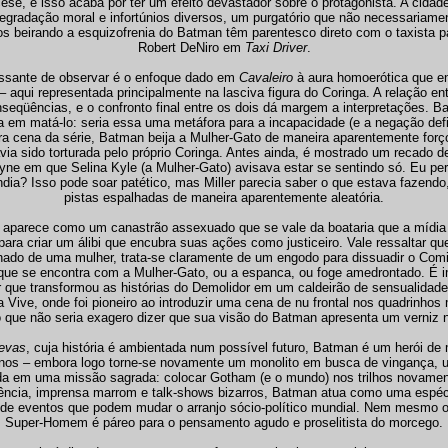
se, e isso acaba por ter um efeito devastador sobre o protagonista. A cida
gradação moral e infortúnios diversos, um purgatório que não necessariame
s beirando a esquizofrenia do Batman têm parentesco direto com o taxista p
Robert DeNiro em
Taxi Driver
.
essante de observar é o enfoque dado em
Cavaleiro
à aura homoerótica que e
 aqui representada principalmente na lasciva figura do Coringa. A relação en
nseqüências, e o confronto final entre os dois dá margem a interpretações. 
a em matá-lo: seria essa uma metáfora para a incapacidade (e a negação defin
a cena da série, Batman beija a Mulher-Gato de maneira aparentemente for
avia sido torturada pelo próprio Coringa. Antes ainda, é mostrado um recado d
yne em que Selina Kyle (a Mulher-Gato) avisava estar se sentindo só. Eu per
ia? Isso pode soar patético, mas Miller parecia saber o que estava fazendo
pistas espalhadas de maneira aparentemente aleatória.
aparece como um canastrão assexuado que se vale da boataria que a mídia 
ara criar um álibi que encubra suas ações como justiceiro. Vale ressaltar q
do de uma mulher, trata-se claramente de um engodo para dissuadir o Comi
ue se encontra com a Mulher-Gato, ou a espanca, ou foge amedrontado. É i
r que transformou as histórias do Demolidor em um caldeirão de sensualidade
a Vive, onde foi pioneiro ao introduzir uma cena de nu frontal nos quadrinhos
o que não seria exagero dizer que sua visão do Batman apresenta um verniz n
revas
, cuja história é ambientada num possível futuro, Batman é um herói de
nos – embora logo torne-se novamente um monolito em busca de vingança, u
vida em uma missão sagrada: colocar Gotham (e o mundo) nos trilhos novam
olência, imprensa marrom e talk-shows bizarros, Batman atua como uma espéc
 de eventos que podem mudar o arranjo sócio-político mundial. Nem mesmo o
Super-Homem é páreo para o pensamento agudo e proselitista do morcego.