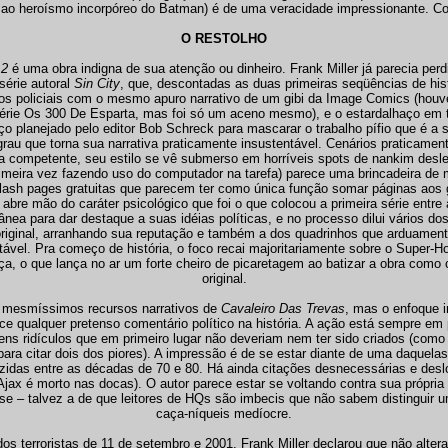
ao heroísmo incorpóreo do Batman) é de uma veracidade impressionante. C
O RESTOLHO
 2
é uma obra indigna de sua atenção ou dinheiro. Frank Miller já parecia per
série autoral
Sin City
, que, descontadas as duas primeiras seqüências de hist
os policiais com o mesmo apuro narrativo de um gibi da Image Comics (hou
érie Os 300 De Esparta, mas foi só um aceno mesmo), e o estardalhaço em 
 planejado pelo editor Bob Schreck para mascarar o trabalho pífio que é a sé
au que torna sua narrativa praticamente insustentável. Cenários praticament
ta competente, seu estilo se vê submerso em horríveis spots de nankim desle
rimeira vez fazendo uso do computador na tarefa) parece uma brincadeira de
lash pages gratuitas que parecem ter como única função somar páginas aos
ller abre mão do caráter psicológico que foi o que colocou a primeira série entr
ânea para dar destaque a suas idéias políticas, e no processo dilui vários do
original, arranhando sua reputação e também a dos quadrinhos que arduament
itável. Pra começo de história, o foco recai majoritariamente sobre o Supe
iça, o que lança no ar um forte cheiro de picaretagem ao batizar a obra como 
original.
os mesmíssimos recursos narrativos de
Cavaleiro Das Trevas
, mas o enfoque i
e qualquer pretenso comentário político na história. A ação está sempre em pr
ns ridículos que em primeiro lugar não deveriam nem ter sido criados (com
ra citar dois dos piores). A impressão é de se estar diante de uma daquelas 
das entre as décadas de 70 e 80. Há ainda citações desnecessárias e deslo
ax é morto nas docas). O autor parece estar se voltando contra sua própria
ese – talvez a de que leitores de HQs são imbecis que não sabem distinguir
caça-níqueis medíocre.
os terroristas de 11 de setembro e 2001, Frank Miller declarou que não alter