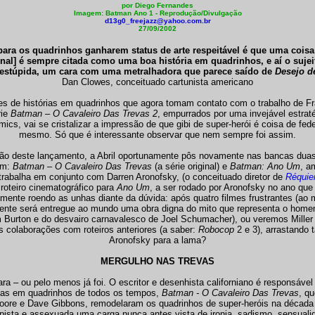
por Diego Fernandes
Imagem: Batman Ano 1 - Reprodução/Divulgação
d13g0_freejazz@yahoo.com.br
27/09/2002
ara os quadrinhos ganharem status de arte respeitável é que uma coi
inal] é sempre citada como uma boa história em quadrinhos, e aí o sujei
estúpida, um cara com uma metralhadora que parece saído de
Desejo d
Dan Clowes, conceituado cartunista americano
es de histórias em quadrinhos que agora tomam contato com o trabalho de Fr
rie
Batman – O Cavaleiro Das Trevas 2
, empurrados por uma invejável estrat
mics, vai se cristalizar a impressão de que gibi de super-herói é coisa de fed
mesmo. Só que é interessante observar que nem sempre foi assim.
ião deste lançamento, a Abril oportunamente pôs novamente nas bancas duas
em:
Batman – O Cavaleiro Das Trevas
(a série original) e
Batman: Ano Um
, a
 trabalha em conjunto com Darren Aronofsky, (o conceituado diretor de
Réquie
roteiro cinematográfico para
Ano Um
, a ser rodado por Aronofsky no ano qu
mente roendo as unhas diante da dúvida: após quatro filmes frustrantes (ao 
ente será entregue ao mundo uma obra digna do mito que representa o hom
im Burton e do desvairo carnavalesco de Joel Schumacher), ou veremos Miller
s colaborações com roteiros anteriores (a saber:
Robocop
2 e 3), arrastando
Aronofsky para a lama?
MERGULHO NAS TREVAS
cara – ou pelo menos já foi. O escritor e desenhista californiano é responsáve
rias em quadrinhos de todos os tempos,
Batman - O Cavaleiro Das Trevas
, q
Moore e Dave Gibbons, remodelaram os quadrinhos de super-heróis na década
ista e assexuada uma carga nunca antes vista de ironia, sadismo, sensualida