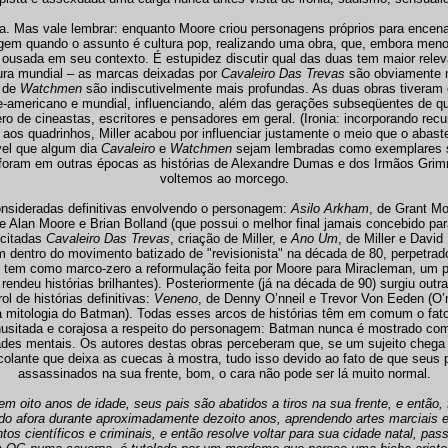
lha. Mas vale lembrar: enquanto Moore criou personagens próprios para encenar
agem quando o assunto é cultura pop, realizando uma obra, que, embora meno
s ousada em seu contexto. É estupidez discutir qual das duas tem maior rele
ura mundial – as marcas deixadas por
Cavaleiro Das Trevas
são obviamente m
s de
Watchmen
são indiscutivelmente mais profundas. As duas obras tiveram 
e-americano e mundial, influenciando, além das gerações subseqüentes de qua
o de cineastas, escritores e pensadores em geral. (Ironia: incorporando recu
aos quadrinhos, Miller acabou por influenciar justamente o meio que o abast
ável que algum dia
Cavaleiro
e
Watchmen
sejam lembradas como exemplares s
oram em outras épocas as histórias de Alexandre Dumas e dos Irmãos Gri
voltemos ao morcego.
onsideradas definitivas envolvendo o personagem:
Asilo Arkham
, de Grant M
de Alan Moore e Brian Bolland (que possui o melhor final jamais concebido pa
 citadas
Cavaleiro Das Trevas
, criação de Miller, e
Ano Um
, de Miller e Davi
m dentro do movimento batizado de "revisionista" na década de 80, perpetrad
e tem como marco-zero a reformulação feita por Moore para Miracleman, um 
rendeu histórias brilhantes). Posteriormente (já na década de 90) surgiu outra
l de histórias definitivas:
Veneno
, de Denny O’nneil e Trevor Von Eeden (O’
na mitologia do Batman). Todas esses arcos de histórias têm em comum o fa
nusitada e corajosa a respeito do personagem: Batman nunca é mostrado co
ades mentais. Os autores destas obras perceberam que, se um sujeito chega 
olante que deixa as cuecas à mostra, tudo isso devido ao fato de que seus 
assassinados na sua frente, bom, o cara não pode ser lá muito normal.
 oito anos de idade, seus pais são abatidos a tiros na sua frente, e então,
do afora durante aproximadamente dezoito anos, aprendendo artes marciais e
s científicos e criminais, e então resolve voltar para sua cidade natal, pass