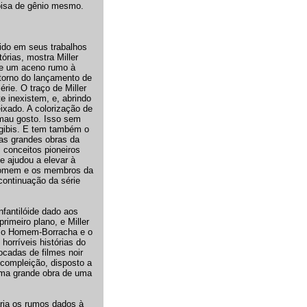
oisa de gênio mesmo.
dido em seus trabalhos
órias, mostra Miller
ve um aceno rumo à
torno do lançamento de
rie. O traço de Miller
e inexistem, e, abrindo
ixado. A colorização de
 mau gosto. Isso sem
 gibis. E tem também o
e as grandes obras da
s conceitos pioneiros
e ajudou a elevar à
r-Homem e os membros da
continuação da série
nfantilóide dado aos
imeiro plano, e Miller
o o Homem-Borracha e o
horríveis histórias do
cadas de filmes noir
 compleição, disposto a
 uma grande obra de uma
aria os rumos dados à