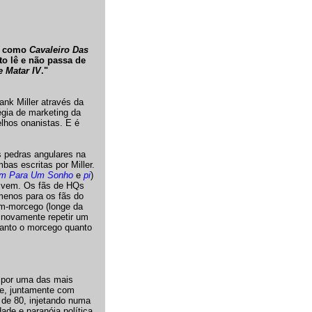
sa como
Cavaleiro Das
to lê e não passa de
e Matar IV
."
ank Miller através da
égia de marketing da
elhos onanistas. E é
 pedras angulares na
mbas escritas por Miller.
m Para Um Sonho
e
pi
)
e vem. Os fãs de HQs
menos para os fãs do
em-morcego (longe da
 novamente repetir um
 tanto o morcego quanto
l por uma das mais
ue, juntamente com
 de 80, injetando numa
de e paranóia política.