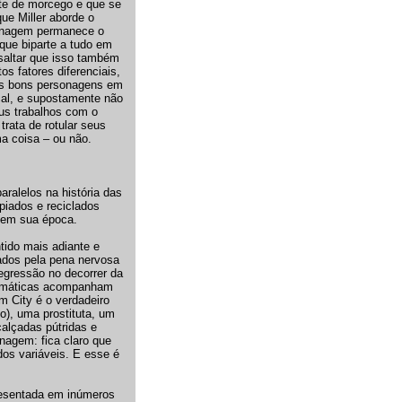
ste de morcego e que se
ue Miller aborde o
sonagem permanece o
que biparte a tudo em
saltar que isso também
s fatores diferenciais,
 os bons personagens em
cal, e supostamente não
us trabalhos com o
rata de rotular seus
ma coisa – ou não.
ralelos na história das
piados e reciclados
 em sua época.
ido mais adiante e
ados pela pena nervosa
egressão no decorrer da
cromáticas acompanham
m City é o verdadeiro
o), uma prostituta, um
calçadas pútridas e
onagem: fica claro que
dos variáveis. E esse é
presentada em inúmeros