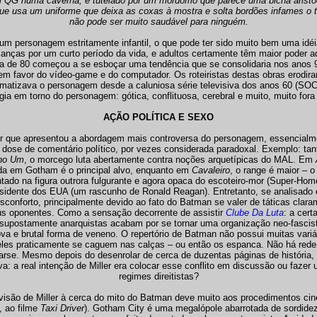
QG numa caverna, é tutelado por um mordomo que parece uma bicha aristoc
ue usa um uniforme que deixa as coxas à mostra e solta bordões infames o t
não pode ser muito saudável para ninguém.
m personagem estritamente infantil, o que pode ter sido muito bem uma idéia
nças por um curto período da vida, e adultos certamente têm maior poder aqu
a de 80 começou a se esboçar uma tendência que se consolidaria nos anos 9
 em favor do vídeo-game e do computador. Os roteiristas destas obras erodira
matizava o personagem desde a caluniosa série televisiva dos anos 60 (SO
gia em torno do personagem: gótica, conflituosa, cerebral e muito, muito fora
AÇÃO POLÍTICA E SEXO
utor que apresentou a abordagem mais controversa do personagem, essencialm
 dose de comentário político, por vezes considerada paradoxal. Exemplo: ta
no Um
, o morcego luta abertamente contra noções arquetípicas do MAL. Em
zada em Gotham é o principal alvo, enquanto em
Cavaleiro
, o range é maior – 
tado na figura outrora fulgurante e agora opaca do escoteiro-mor (Super-Ho
sidente dos EUA (um rascunho de Ronald Reagan). Entretanto, se analisado
conforto, principalmente devido ao fato do Batman se valer de táticas clara
seus oponentes. Como a sensação decorrente de assistir
Clube Da Luta
: a cert
s supostamente anarquistas acabam por se tornar uma organização neo-fascista
va e brutal forma de veneno. O repertório de Batman não possui muitas variáv
eles praticamente se caguem nas calças – ou então os espanca. Não há reden
rse. Mesmo depois do desenrolar de cerca de duzentas páginas de história,
a: a real intenção de Miller era colocar esse conflito em discussão ou fazer u
regimes direitistas?
a visão de Miller à cerca do mito do Batman deve muito aos procedimentos ci
, ao filme
Taxi Driver
). Gotham City é uma megalópole abarrotada de sordidez 