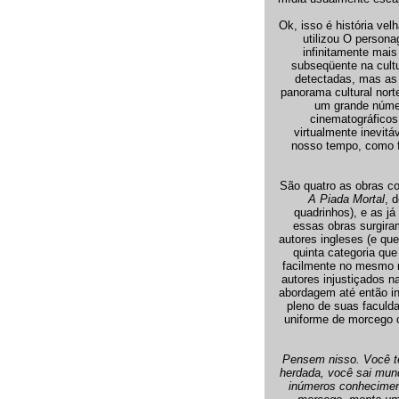
Ok, isso é história ve
utilizou O person
infinitamente mai
subseqüente na cult
detectadas, mas a
panorama cultural nort
um grande númer
cinematográficos 
virtualmente inevit
nosso tempo, como f
São quatro as obras c
A Piada Mortal
, 
quadrinhos), e as já
essas obras surgira
autores ingleses (e qu
quinta categoria que 
facilmente no mesmo ro
autores injustiçados 
abordagem até então i
pleno de suas faculd
uniforme de morcego c
Pensem nisso. Você tem
herdada, você sai mun
inúmeros conhecimento