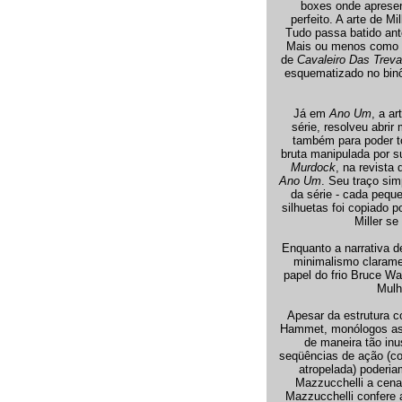
boxes onde aprese
perfeito. A arte de M
Tudo passa batido ante
Mais ou menos como ou
de
Cavaleiro Das Trev
esquematizado no binôm
Já em
Ano Um
, a a
série, resolveu abri
também para poder t
bruta manipulada por s
Murdock
, na revista
Ano Um
. Seu traço sim
da série - cada peque
silhuetas foi copiado
Miller se
Enquanto a narrativa 
minimalismo claramen
papel do frio Bruce W
Mulh
Apesar da estrutura 
Hammet, monólogos assu
de maneira tão inu
seqüências de ação (c
atropelada) poderia
Mazzucchelli a cena
Mazzucchelli confere 