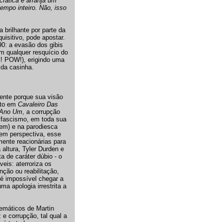
rática e arranja um
empo inteiro. Não, isso
 brilhante por parte da
isitivo, pode apostar.
0: a evasão dos gibis
m qualquer resquício do
C! POW!), erigindo uma
 da casinha.
ente porque sua visão
nto em
Cavaleiro Das
Ano Um
, a corrupção
o fascismo, em toda sua
mem) e na parodiesca
 em perspectiva, esse
mente reacionárias para
a altura, Tyler Durden e
 de caráter dúbio - o
eis: aterroriza os
ção ou reabilitação,
 é impossível chegar a
ma apologia irrestrita a
nemáticos de Martin
e corrupção, tal qual a