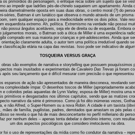
ata os primórdios do personagem, o enfoque recai sobre um sujeito que se ve
mo ao impedir que ladrões pés-de-chinelo saqueiem um apartamento. Ainda q
ira diametralmente oposta em suas duas obras, o centro moral (?) do per
-séries, Batman é um lunático que observa o mundo através de um prisma 
 bom, sem qualquer espaço para a mediocridade entre os dois pólos. Vale res
 um esquerdista extremo. Ah, política. Extremismo na verdade não possui muito
 não possui ângulos aceitáveis, seja ele de direita ou de esquerda. Embora
de julgamentos morais, o Batman sob a ótica de Miller é uma experiência radi
 gibi comprado em sua maioria por crianças e pré-adolescentes. Ainda que se
rientação claramente adulta, o autor tem uma política irredutível quando se t
e classificação etária na capa das revistas. Isso pode ser indicativo de algu
TOSQUEIRA VERSUS GRAÇA
obras são exemplos de narrativa e storytelling que possuem pouquíssimos pa
ectos mais inusitados e experimentais de
Cavaleiro Das Trevas
já foram co
após seu lançamento que é difícil mesurar com precisão o que representou
os esparsos de ação são apresentados de maneira desconexa, revelando sent
 uma complexidade ímpar. O desenhos toscos de Miller (apropriadamente acab
 e coloridos pelas aquarelas de Lynn Varley, esposa de Miller) mostra uma r
ais primitivos e desgastados nos últimos capítulos, sendo que as matizes 
pecto narrativo da série é primoroso. Como já foi dito inúmeras vezes, Gotha
ia, e não Alfred, o Super-Homem ou a nova Robin. A cidade é um taxista (óbvi
s, mães de família, pugilistas, padres, derrotados que arrastam os pés pelas 
isso se revela o que há de mais desconcertante no perfil milleriano do pers
az por nenhum deles -- apenas tenta debelar o demônio interno, com resulta
um dos aspectos psicológicos que considero irretocáveis na obra.
r foi o uso de representações da mídia como fio condutor da narrativa – re