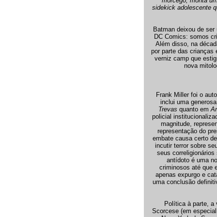
morcego, monta um 
sidekick adolescente q
Batman deixou de ser u
DC Comics: somos cria
Além disso, na décad
por parte das crianças
verniz camp que estig
nova mitolo
Frank Miller foi o a
inclui uma generosa
Trevas
quanto em
A
policial institucionali
magnitude, represen
representação do pre
embate causa certo des
incutir terror sobre 
seus correligionário
antídoto é uma no
criminosos até que 
apenas expurgo e cata
uma conclusão definitiv
Política à parte, 
Scorcese (em especial