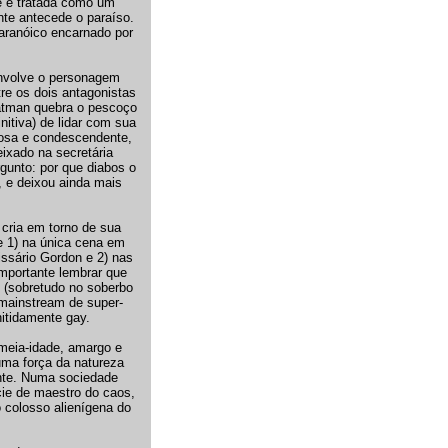
de é tratada como um
nte antecede o paraíso.
aranóico encarnado por
nvolve o personagem
tre os dois antagonistas
Batman quebra o pescoço
itiva) de lidar com sua
çosa e condescendente,
eixado na secretária
gunto: por que diabos o
, e deixou ainda mais
cria em torno de sua
ue 1) na única cena em
ssário Gordon e 2) nas
mportante lembrar que
 (sobretudo no soberbo
 mainstream de super-
itidamente gay.
 meia-idade, amargo e
ma força da natureza
ente. Numa sociedade
ie de maestro do caos,
 colosso alienígena do