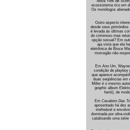
Nova York de Scorce
ecossistema rico em de
Os monólogos alienado
Outro aspecto inter
desde seus primórdios –
é levada às últimas co
do criminoso mas relut
opção sexual? Em outr
aja vista que ela h
eletrônica de Bruce Wa
morcegão não respond
Em
Ano Um
, Wayne 
condição de playboy p
que aparece acompanha
duas seqüências em q
Miller é o mesmo auto
graphic album Elektr
herói), de mod
Em
Cavaleiro Das T
aposentado há dez a
irrefreável e envol
dominada por ultra-vi
catalisando uma série