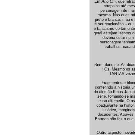
Em
Ano Um
, que retr
atrapalha até mes
personagem de mane
mesmo. Nas duas mini
preto e branco, mau e
é ser reacionário – ou
e fanatismo certamente
geral estejam isentos 
deveria estar num
personagem tenham o
trabalhos: nada d
Bem, dane-se. As duas 
HQs. Mesmo os asp
TANTAS vezes 
Fragmentos e bloc
conferindo à história
do alemão Klaus Janson
série, tornando-se m
essa alteração. O as
coadjuvante na histór
lunático, marginai
decadentes. Através d
Batman não faz o que f
Outro aspecto inovado