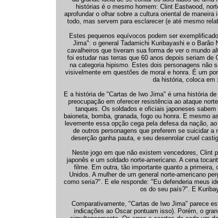
histórias é o mesmo homem: Clint Eastwood, norte
aprofundar o olhar sobre a cultura oriental de manei
todo, mas servem para esclarecer (e até mesmo relativ
Estes pequenos equívocos podem ser exemplificado
Jima": o general Tadamichi Kuribayashi e o Barão 
cavalheiros que tiveram sua forma de ver o mundo a
foi estudar nas terras que 60 anos depois seriam de
na categoria hipismo. Estes dois personagens nã
visivelmente em questões de moral e honra. É um pont
da história, coloca em
E a história de "Cartas de Iwo Jima" é uma história de 
preocupação em oferecer resistência ao ataque no
tanques. Os soldados e oficiais japoneses sabem 
baioneta, bomba, granada, fogo ou honra. E mesmo ass
levemente essa opção cega pela defesa da nação, ao 
de outros personagens que preferem se suicidar a 
deserção ganha pauta, e seu desenrolar cruel casti
Neste jogo em que não existem vencedores, Clint p
japonês e um soldado norte-americano. A cena tocan
filme. Em outra, tão importante quanto a primeira
Unidos. A mulher de um general norte-americano perg
como seria?". E ele responde: "Eu defenderia meus id
os do seu país?". E Kurib
Comparativamente, "Cartas de Iwo Jima" parece es
indicações ao Oscar pontuam isso). Porém, o grande