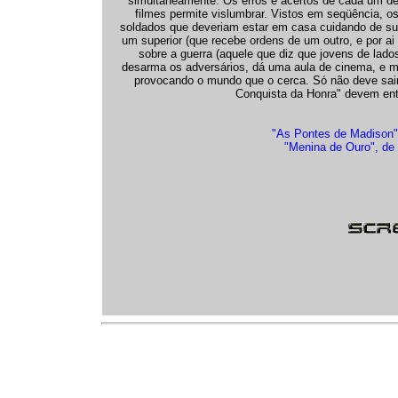
simultaneamente. Os erros e acertos de cada um des
filmes permite vislumbrar. Vistos em seqüência, o
soldados que deveriam estar em casa cuidando de sua
um superior (que recebe ordens de um outro, e por ai
sobre a guerra (aquele que diz que jovens de lado
desarma os adversários, dá uma aula de cinema, e m
provocando o mundo que o cerca. Só não deve sair
Conquista da Honra" devem ent
"As Pontes de Madison"
"Menina de Ouro", de