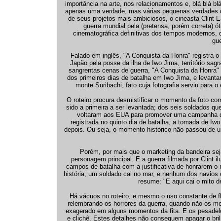
importância na arte, nos relacionamentos e, blá blá blá
apenas uma verdade, mas várias pequenas verdades q
de seus projetos mais ambiciosos, o cineasta Clint 
guerra mundial pela (pretensa, porém correta) ó
cinematográfica definitivas dos tempos modernos, 
gue
Falado em inglês, "A Conquista da Honra" registra o
Japão pela posse da ilha de Iwo Jima, território sag
sangrentas cenas de guerra, "A Conquista da Honra" 
dos primeiros dias de batalha em Iwo Jima, e levanta
monte Suribachi, fato cuja fotografia serviu para 
O roteiro procura desmistificar o momento da foto co
sido a primeira a ser levantada; dos seis soldados q
voltaram aos EUA para promover uma campanha de 
registrada no quinto dia de batalha, a tomada de Iwo
depois. Ou seja, o momento histórico não passou de um
Porém, por mais que o marketing da bandeira sej
personagem principal. E a guerra filmada por Clint 
campos de batalha com a justificativa de honrarem o
história, um soldado cai no mar, e nenhum dos navios 
resume: "E aqui cai o mito d
Há vácuos no roteiro, e mesmo o uso constante de f
relembrando os horrores da guerra, quando não os 
exagerado em alguns momentos da fita. E os pesadel
e clichê. Estes detalhes não conseguem apagar o bril