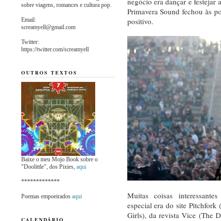
negócio era dançar e festejar 
sobre viagens, romances e cultura pop.
Primavera Sound fechou às p
Email:
positivo.
screamyell@gmail.com
Twitter:
https://twitter.com/screamyell
OUTROS TEXTOS
Baixe o meu Mojo Book sobre o
"Doolittle", dos Pixies,
aqui
*************
Muitas coisas interessante
Poemas empoeirados
aqui
especial era do site Pitchfor
Girls), da revista Vice (Th
CALENDÁRIO