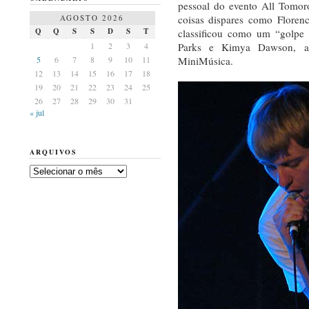
pessoal do evento All Tomoro
AGOSTO 2026
coisas dispares como Floren
Q
Q
S
S
D
S
T
classificou como um “golpe
1
2
3
4
Parks e Kimya Dawson, a
5
6
7
8
9
10
11
MiniMúsica.
12
13
14
15
16
17
18
19
20
21
22
23
24
25
26
27
28
29
30
31
« jul
ARQUIVOS
Arquivos