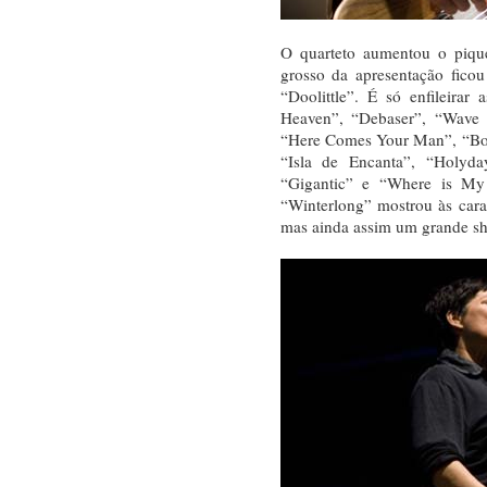
O quarteto aumentou o piqu
grosso da apresentação fico
“Doolittle”. É só enfileira
Heaven”, “Debaser”, “Wave 
“Here Comes Your Man”, “Bon
“Isla de Encanta”, “Holyd
“Gigantic” e “Where is My
“Winterlong” mostrou às car
mas ainda assim um grande s