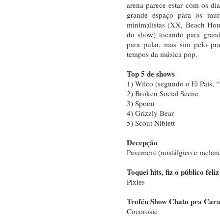
arena parece estar com os di
grande espaço para os murm
minimalistas (XX, Beach Hou
do show) tocando para grande
para pular, mas sim pelo pr
tempos da música pop.
Top 5 de shows
1) Wilco (segundo o El Pais, 
2) Broken Social Scene
3) Spoon
4) Grizzly Bear
5) Scout Niblett
Decepção
Pavement (nostálgico e melancó
Toquei hits, fiz o público feli
Pixies
Troféu Show Chato pra Cara
Cocorosie