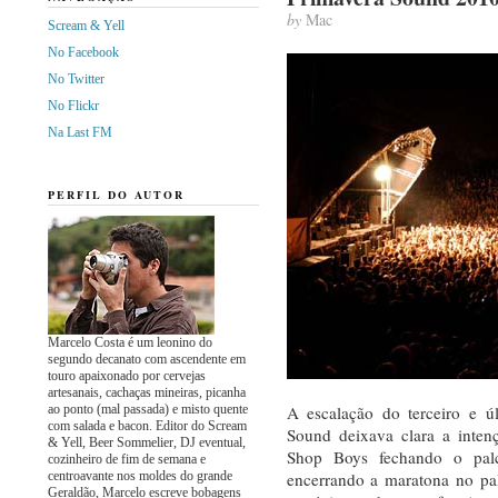
by
Mac
Scream & Yell
No Facebook
No Twitter
No Flickr
Na Last FM
PERFIL DO AUTOR
Marcelo Costa é um leonino do
segundo decanato com ascendente em
touro apaixonado por cervejas
artesanais, cachaças mineiras, picanha
ao ponto (mal passada) e misto quente
A escalação do terceiro e ú
com salada e bacon. Editor do Scream
Sound deixava clara a inten
& Yell, Beer Sommelier, DJ eventual,
Shop Boys fechando o pal
cozinheiro de fim de semana e
centroavante nos moldes do grande
encerrando a maratona no pa
Geraldão, Marcelo escreve bobagens