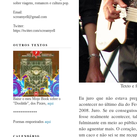
sobre viagens, romances e cultura pop.
Email:
screamyell@gmail.com
Twitter:
https://twitter.com/screamyell
OUTROS TEXTOS
Texto e 
Eu juro que não estava pre
Baixe o meu Mojo Book sobre o
acontecer no último dia do Fes
"Doolittle", dos Pixies,
aqui
2008. Juro. Se eu conseguis
*************
fosse realmente acontecer, t
fulminante em meio ao públic
Poemas empoeirados
aqui
não aguentar mais. O coração,
um caco e não sei se me recu
CALENDÁRIO