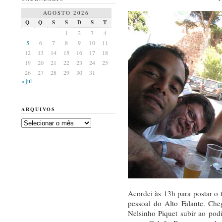
AGOSTO 2026
Q
Q
S
S
D
S
T
1
2
3
4
5
6
7
8
9
10
11
12
13
14
15
16
17
18
19
20
21
22
23
24
25
26
27
28
29
30
31
« jul
ARQUIVOS
Arquivos
Acordei às 13h para postar o 
pessoal do Alto Falante. Ch
Nelsinho Piquet subir ao pod