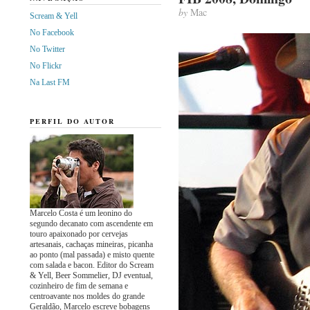
by
Mac
Scream & Yell
No Facebook
No Twitter
No Flickr
Na Last FM
PERFIL DO AUTOR
Marcelo Costa é um leonino do
segundo decanato com ascendente em
touro apaixonado por cervejas
artesanais, cachaças mineiras, picanha
ao ponto (mal passada) e misto quente
com salada e bacon. Editor do Scream
& Yell, Beer Sommelier, DJ eventual,
cozinheiro de fim de semana e
centroavante nos moldes do grande
Geraldão, Marcelo escreve bobagens