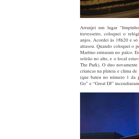
Arranjei um lugar “limpinh
travesseiro, coloquei o rel
anjos. Acordei às 18h20 e só
atrasou. Quando coloquei o pé
Martino entraram no palco. E
solzão no alto, e o local esta
The Park). O duo novamente 
criancas na plateia e clima d
(que bateu no número 1 da p
Go” e “Great DJ” incendiaram 