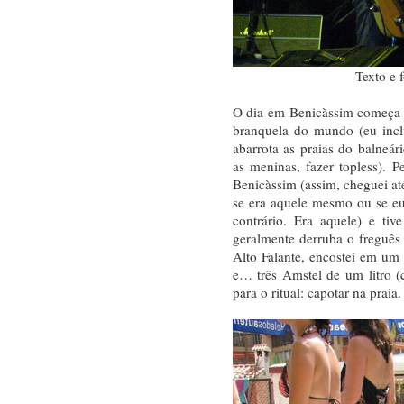
Texto e 
O dia em Benicàssim começa 
branquela do mundo (eu incl
abarrota as praias do balneá
as meninas, fazer topless). 
Benicàssim (assim, cheguei at
se era aquele mesmo ou se e
contrário. Era aquele) e ti
geralmente derruba o freguês
Alto Falante, encostei em um b
e… três Amstel de um litro (c
para o ritual: capotar na praia.