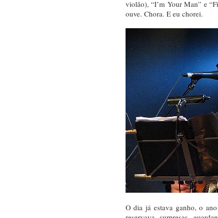
violão), “I’m Your Man” e “F
ouve. Chora. E eu chorei.
O dia já estava ganho, o an
reservava surpresas guard