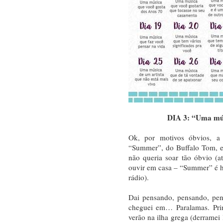
DIA 3: “Uma mús
Ok, por motivos óbvios, a
“Summer”, do Buffalo Tom, 
não queria soar tão óbvio (
ouvir em casa – “Summer” é hi
rádio).
Dai pensando, pensando, pen
cheguei em… Paralamas. Prim
verão na ilha grega (derramei