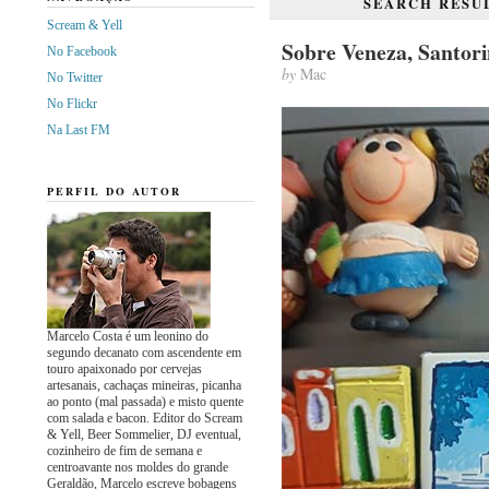
SEARCH RESUL
Scream & Yell
Sobre Veneza, Santori
No Facebook
by
Mac
No Twitter
No Flickr
Na Last FM
PERFIL DO AUTOR
Marcelo Costa é um leonino do
segundo decanato com ascendente em
touro apaixonado por cervejas
artesanais, cachaças mineiras, picanha
ao ponto (mal passada) e misto quente
com salada e bacon. Editor do Scream
& Yell, Beer Sommelier, DJ eventual,
cozinheiro de fim de semana e
centroavante nos moldes do grande
Geraldão, Marcelo escreve bobagens