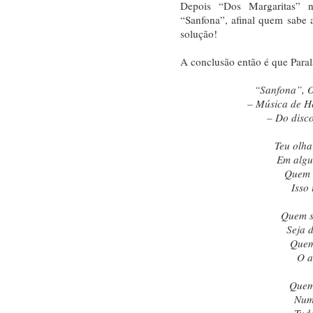
Depois “Dos Margaritas” n
“Sanfona”, afinal quem sabe
solução!
A conclusão então é que Para
“Sanfona”, O
– Música de He
– Do disc
Teu olha
Em algu
Quem 
Isso 
Quem s
Seja 
Quem
O a
Quem
Num