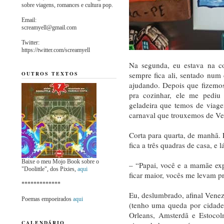
sobre viagens, romances e cultura pop.
Email:
screamyell@gmail.com
Twitter:
https://twitter.com/screamyell
Na segunda, eu estava na co
OUTROS TEXTOS
sempre fica ali, sentado num
ajudando. Depois que fizemo
pra cozinhar, ele me pediu 
geladeira que temos de viag
carnaval que trouxemos de Ve
Corta para quarta, de manhã. 
fica a três quadras de casa, e 
Baixe o meu Mojo Book sobre o
– “Papai, você e a mamãe ex
"Doolittle", dos Pixies,
aqui
ficar maior, vocês me levam p
*************
Eu, deslumbrado, afinal Vene
Poemas empoeirados
aqui
(tenho uma queda por cidade
Orleans, Amsterdã e Estocol
CALENDÁRIO