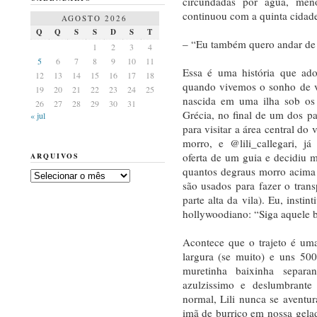
circundadas por água, meno
continuou com a quinta cidade
AGOSTO 2026
Q
Q
S
S
D
S
T
– “Eu também quero andar de
1
2
3
4
5
6
7
8
9
10
11
Essa é uma história que ado
12
13
14
15
16
17
18
quando vivemos o sonho de vis
19
20
21
22
23
24
25
nascida em uma ilha sob os 
26
27
28
29
30
31
Grécia, no final de um dos p
« jul
para visitar a área central d
morro, e @lili_callegari, j
oferta de um guia e decidiu m
ARQUIVOS
quantos degraus morro acima (
Arquivos
são usados para fazer o trans
parte alta da vila). Eu, insti
hollywoodiano: “Siga aquele b
Acontece que o trajeto é um
largura (se muito) e uns 50
muretinha baixinha separ
azulzissimo e deslumbrant
normal, Lili nunca se avent
imã de burrico em nossa gela