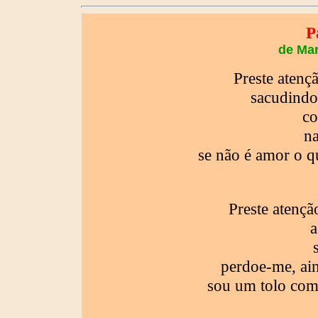
P
de Mar
Preste atenç
sacudindo
co
na
se não é amor o q
Preste atençã
a
perdoe-me, ai
sou um tolo com 