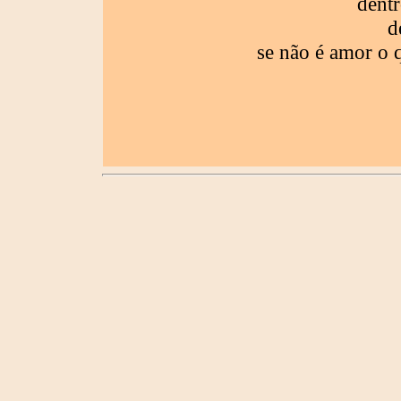
dent
d
se não é amor o q