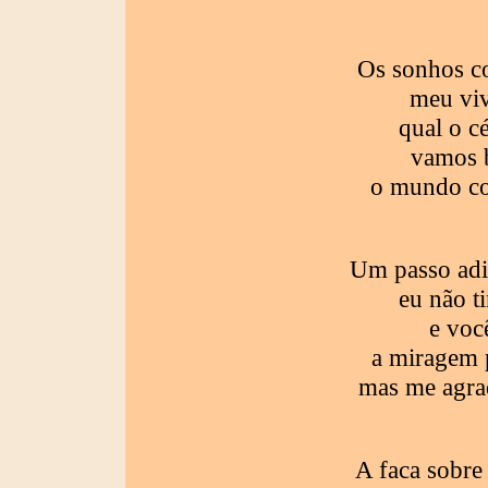
Os sonhos 
meu viv
qual o c
vamos 
o mundo co
Um passo adi
eu não t
e voc
a miragem p
mas me agrad
A faca sobre 