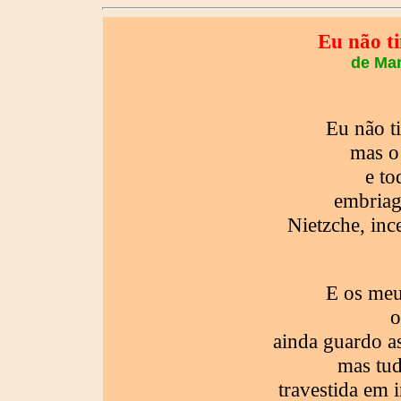
Eu não t
de Mar
Eu não t
mas o
e to
embriag
Nietzche, inc
E os meus
o
ainda guardo a
mas tud
travestida em 