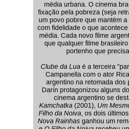
média urbana. O cinema bras
fixação pela pobreza (seja ret
um povo pobre que mantém a d
com fidelidade o que acontec
média. Cada novo filme argenti
que qualquer filme brasileir
portenho que precisa
Clube da Lua
é a terceira "par
Campanella com o ator Rica
argentino na retomada dos p
Darín protagonizou alguns do
cinema argentino se de
Kamchatka
(2001),
Um Mesmo
Filho da Noiva
, os dois últim
Nova Rainhas
ganhou um remak
e
O Filho da Noiva
recebeu um