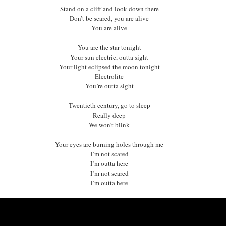
Stand on a cliff and look down there
Don’t be scared, you are alive
You are alive
You are the star tonight
Your sun electric, outta sight
Your light eclipsed the moon tonight
Electrolite
You’re outta sight
Twentieth century, go to sleep
Really deep
We won’t blink
Your eyes are burning holes through me
I’m not scared
I’m outta here
I’m not scared
I’m outta here