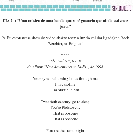
DIA 24: “Uma música de uma banda que você gostaria que ainda estivesse
junta”
Ps. Eu estou nesse show do video abaixo (com a luz do celular ligada) no Rock
Werchter, na Belgica!
****
“Electrolite”, R.E.M.
do álbum “New Adventures in Hi-Fi”, de 1996
Your eyes are burning holes through me
I’m gasoline
I’m burnin’ clean
Twentieth century, go to sleep
You’re Pleistocene
That is obscene
That is obscene
You are the star tonight