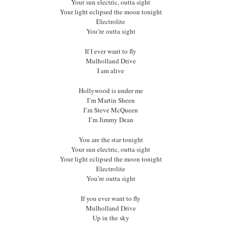
Your sun electric, outta sight
Your light eclipsed the moon tonight
Electrolite
You’re outta sight
If I ever want to fly
Mulholland Drive
I am alive
Hollywood is under me
I’m Martin Sheen
I’m Steve McQueen
I’m Jimmy Dean
You are the star tonight
Your sun electric, outta sight
Your light eclipsed the moon tonight
Electrolite
You’re outta sight
If you ever want to fly
Mulholland Drive
Up in the sky