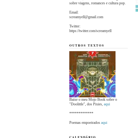
sobre viagens, romances e cultura pop.
Email:
screamyell@gmail.com
Twitter:
https://twitter.com/screamyell
OUTROS TEXTOS
Baixe o meu Mojo Book sobre o
"Doolittle", dos Pixies,
aqui
*************
Poemas empoeirados
aqui
CALENDÁRIO