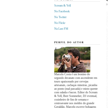
b
Scream & Yell
No Facebook
No Twitter
No Flickr
Na Last FM
PERFIL DO AUTOR
Marcelo Costa é um leonino do
segundo decanato com ascendente em
touro apaixonado por cervejas
artesanais, cachaças mineiras, picanha
ao ponto (mal passada) e misto quente
com salada e bacon. Editor do Scream
& Yell, Beer Sommelier, DJ eventual,
cozinheiro de fim de semana e
centroavante nos moldes do grande
Geraldão, Marcelo escreve bobagens