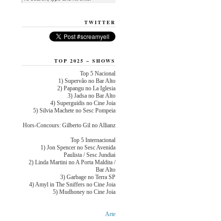
TWITTER
TOP 2025 – SHOWS
Top 5 Nacional
1) Supervão no Bar Alto
2) Papangu no La Iglesia
3) Jadsa no Bar Alto
4) Superguidis no Cine Joia
5) Silvia Machete no Sesc Pompeia
Hors-Concours: Gilberto Gil no Allianz
Top 5 Internacional
1) Jon Spencer no Sesc Avenida
Paulista / Sesc Jundiai
2) Linda Martini no A Porta Maldita /
Bar Alto
3) Garbage no Terra SP
4) Amyl in The Sniffers no Cine Joia
5) Mudhoney no Cine Joia
Arte