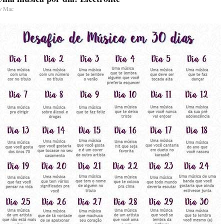
y
Mac