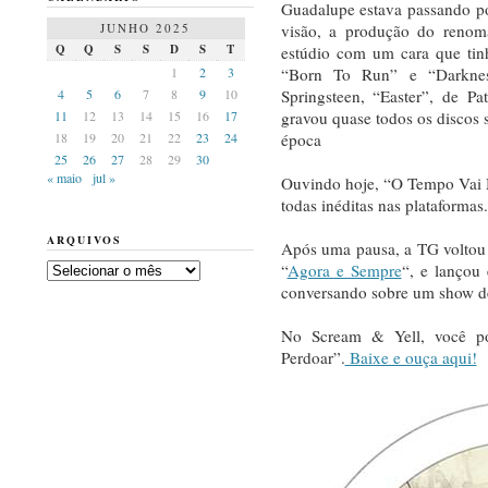
Guadalupe estava passando p
JUNHO 2025
visão, a produção do renom
Q
Q
S
S
D
S
T
estúdio com um cara que tin
1
2
3
“Born To Run” e “Darkne
4
5
6
7
8
9
10
Springsteen, “Easter”, de P
11
12
13
14
15
16
17
gravou quase todos os discos
18
19
20
21
22
23
24
época
25
26
27
28
29
30
« maio
jul »
Ouvindo hoje, “O Tempo Vai
todas inéditas nas plataformas.
ARQUIVOS
Após uma pausa, a TG voltou
Arquivos
“
Agora e Sempre
“, e lançou
conversando sobre um show de
No Scream & Yell, você p
Perdoar”.
Baixe e ouça aqui!