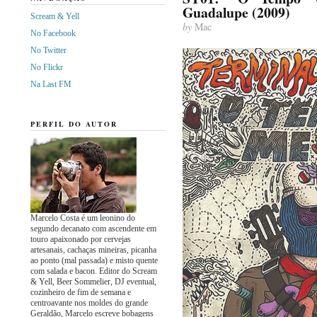
Guadalupe (2009)
Scream & Yell
by
Mac
No Facebook
No Twitter
No Flickr
Na Last FM
PERFIL DO AUTOR
Marcelo Costa é um leonino do
segundo decanato com ascendente em
touro apaixonado por cervejas
artesanais, cachaças mineiras, picanha
ao ponto (mal passada) e misto quente
com salada e bacon. Editor do Scream
& Yell, Beer Sommelier, DJ eventual,
cozinheiro de fim de semana e
centroavante nos moldes do grande
Geraldão, Marcelo escreve bobagens