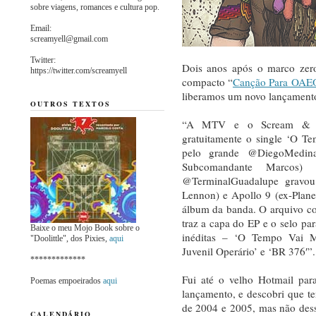
sobre viagens, romances e cultura pop.
Email:
screamyell@gmail.com
Twitter:
Dois anos após o marco zer
https://twitter.com/screamyell
compacto “
Canção Para OAE
liberamos um novo lançamento 
OUTROS TEXTOS
“A MTV e o Scream & Yell
gratuitamente o single ‘O T
pelo grande @DiegoMedina
Subcomandante Marcos)
@TerminalGuadalupe gravou
Lennon) e Apollo 9 (ex-Plane
álbum da banda. O arquivo c
traz a capa do EP e o selo pa
Baixe o meu Mojo Book sobre o
inéditas – ‘O Tempo Vai M
"Doolittle", dos Pixies,
aqui
Juvenil Operário’ e ‘BR 376′”.
*************
Fui até o velho Hotmail para
Poemas empoeirados
aqui
lançamento, e descobri que t
de 2004 e 2005, mas não dess
CALENDÁRIO