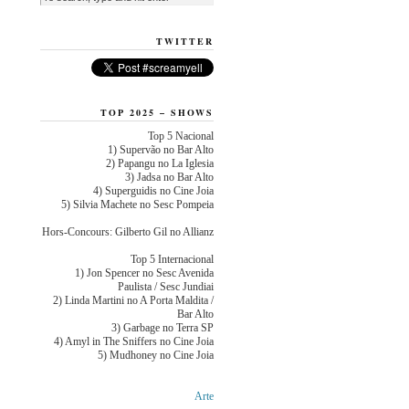
TWITTER
TOP 2025 – SHOWS
Top 5 Nacional
1) Supervão no Bar Alto
2) Papangu no La Iglesia
3) Jadsa no Bar Alto
4) Superguidis no Cine Joia
5) Silvia Machete no Sesc Pompeia
Hors-Concours: Gilberto Gil no Allianz
Top 5 Internacional
1) Jon Spencer no Sesc Avenida
Paulista / Sesc Jundiai
2) Linda Martini no A Porta Maldita /
Bar Alto
3) Garbage no Terra SP
4) Amyl in The Sniffers no Cine Joia
5) Mudhoney no Cine Joia
Arte