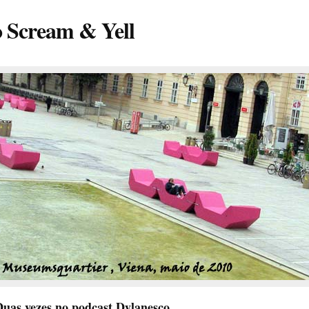
o Scream & Yell
uas vezes no podcast Dylanesco