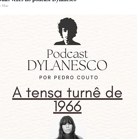
y
Mac