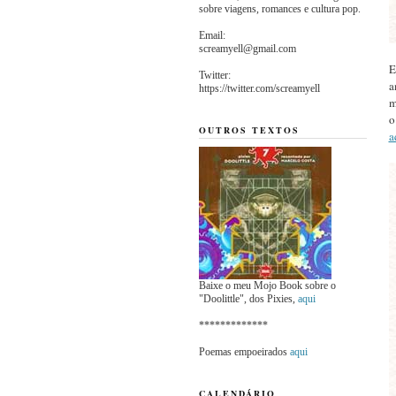
sobre viagens, romances e cultura pop.
Email:
screamyell@gmail.com
E
Twitter:
a
https://twitter.com/screamyell
m
o
OUTROS TEXTOS
a
Baixe o meu Mojo Book sobre o
"Doolittle", dos Pixies,
aqui
*************
Poemas empoeirados
aqui
CALENDÁRIO