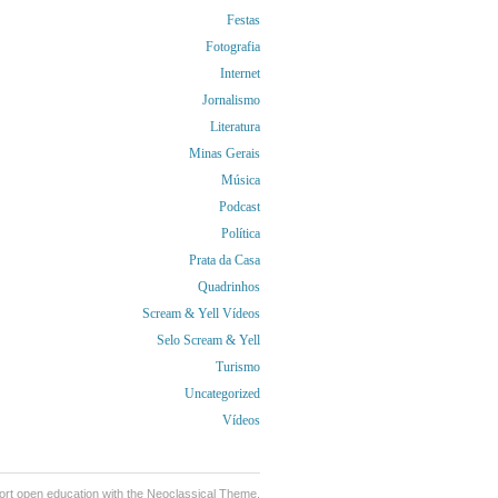
Festas
Fotografia
Internet
Jornalismo
Literatura
Minas Gerais
Música
Podcast
Política
Prata da Casa
Quadrinhos
Scream & Yell Vídeos
Selo Scream & Yell
Turismo
Uncategorized
Vídeos
ort
open education
with the Neoclassical Theme.