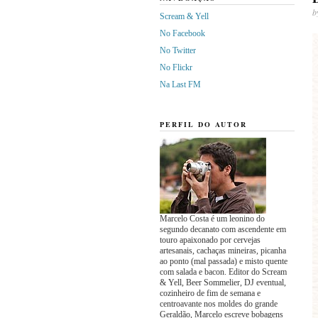
b
Scream & Yell
No Facebook
No Twitter
No Flickr
Na Last FM
PERFIL DO AUTOR
Marcelo Costa é um leonino do
segundo decanato com ascendente em
touro apaixonado por cervejas
artesanais, cachaças mineiras, picanha
ao ponto (mal passada) e misto quente
com salada e bacon. Editor do Scream
& Yell, Beer Sommelier, DJ eventual,
cozinheiro de fim de semana e
centroavante nos moldes do grande
Geraldão, Marcelo escreve bobagens