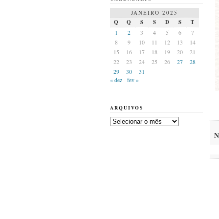
JANEIRO 2025
Q
Q
S
S
D
S
T
1
2
3
4
5
6
7
8
9
10
11
12
13
14
15
16
17
18
19
20
21
22
23
24
25
26
27
28
29
30
31
« dez
fev »
ARQUIVOS
Arquivos
N