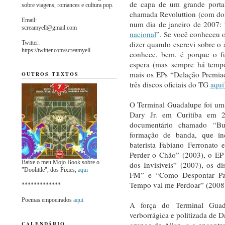
de capa de um grande portal
sobre viagens, romances e cultura pop.
chamada Revoluttion (com doi
Email:
num dia de janeiro de 2007: 
screamyell@gmail.com
nacional
”. Se você conheceu 
Twitter:
dizer quando escrevi sobre o
https://twitter.com/screamyell
conhece, bem, é porque o f
espera (mas sempre há temp
mais os EPs “Delação Premi
OUTROS TEXTOS
três discos oficiais do TG
aqui
O Terminal Guadalupe foi uma
Dary Jr. em Curitiba em 2
documentário chamado “Bu
formação de banda, que inc
baterista Fabiano Ferronato
Perder o Chão” (2003), o EP
Baixe o meu Mojo Book sobre o
dos Invisíveis” (2007), os 
"Doolittle", dos Pixies,
aqui
FM” e “Como Despontar Pa
Tempo vai me Perdoar” (2008)
*************
Poemas empoeirados
aqui
A força do Terminal Guad
verborrágica e politizada de 
CALENDÁRIO
grunge de Allan, e o encont