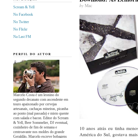
by
Mac
Scream & Yell
No Facebook
No Twitter
No Flickr
Na Last FM
PERFIL DO AUTOR
Marcelo Costa é um leonino do
segundo decanato com ascendente em
touro apaixonado por cervejas
artesanais, cachaças mineiras, picanha
ao ponto (mal passada) e misto quente
com salada e bacon. Editor do Scream
& Yell, Beer Sommelier, DJ eventual,
cozinheiro de fim de semana e
10 anos atrás eu tinha meno
centroavante nos moldes do grande
América do Sul, gostava mais 
Geraldão, Marcelo escreve bobagens