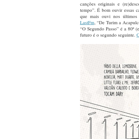
canções originais e (re)des
tempo”. É bom ouvir essas c
que mais ouvi nos último
LastFm
, “De Turim a Acapulco
“O Segundo Passo” é a 80ª (e
futuro é o segundo seguinte.
O