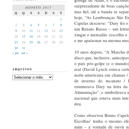
surpreendente de boas cançõ
AGOSTO 2017
mas fiel, até a banda se sep
Q
Q
S
S
D
S
T
hoje, “As Lembranças São Es
1
Capelas descreve: “Dary foi o
2
3
4
5
6
7
8
um Renato Russo – um letrista
9
10
11
12
13
14
15
xingar o mensalão (escolha o p
16
17
18
19
20
21
22
e me apaixonar na mesma medi
23
24
25
26
27
28
29
30
31
10 anos depois, “A Marcha d
« jul
set »
disco que, inclusive, antecipav
o país pós-golpe (e o mund
real (David Lynch estava cer
ARQUIVOS
norte-americana em chamas / A
Arquivos
de inverno do tucanato / E
enumerava Dary na letra da 
Alimentação”, e simbolizava
nacional que estava mais in
deu.
Como observou Bruno Capelas
Escolhas’ tenha o mesmo efe
mim – a vontade de ouvir nã