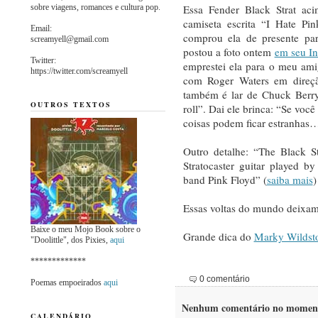
sobre viagens, romances e cultura pop.
Essa Fender Black Strat ac
camiseta escrita “I Hate Pi
Email:
comprou ela de presente par
screamyell@gmail.com
postou a foto ontem
em seu I
Twitter:
emprestei ela para o meu ami
https://twitter.com/screamyell
com Roger Waters em direçã
também é lar de Chuck Berry,
OUTROS TEXTOS
roll”. Dai ele brinca: “Se você
coisas podem ficar estranhas…
Outro detalhe: “The Black S
Stratocaster guitar played b
band Pink Floyd” (
saiba mais
)
Essas voltas do mundo deixam
Baixe o meu Mojo Book sobre o
Grande dica do
Marky Wildst
"Doolittle", dos Pixies,
aqui
*************
0 comentário
Poemas empoeirados
aqui
Nenhum comentário no momen
CALENDÁRIO