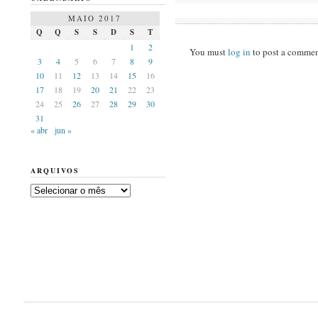
MAIO 2017
Q
Q
S
S
D
S
T
1
2
You must
log in
to post a commen
3
4
5
6
7
8
9
10
11
12
13
14
15
16
17
18
19
20
21
22
23
24
25
26
27
28
29
30
31
« abr
jun »
ARQUIVOS
Arquivos