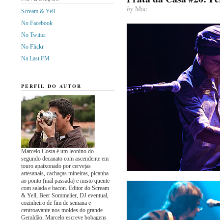
by
Mac
Scream & Yell
No Facebook
No Twitter
No Flickr
Na Last FM
PERFIL DO AUTOR
Marcelo Costa é um leonino do
segundo decanato com ascendente em
touro apaixonado por cervejas
artesanais, cachaças mineiras, picanha
ao ponto (mal passada) e misto quente
com salada e bacon. Editor do Scream
& Yell, Beer Sommelier, DJ eventual,
cozinheiro de fim de semana e
centroavante nos moldes do grande
Geraldão, Marcelo escreve bobagens