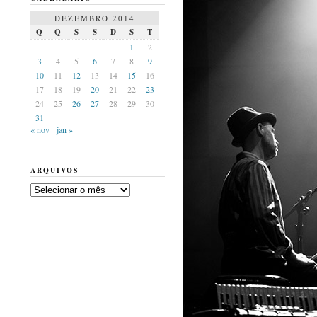
DEZEMBRO 2014
Q
Q
S
S
D
S
T
1
2
3
4
5
6
7
8
9
10
11
12
13
14
15
16
17
18
19
20
21
22
23
24
25
26
27
28
29
30
31
« nov
jan »
ARQUIVOS
Arquivos