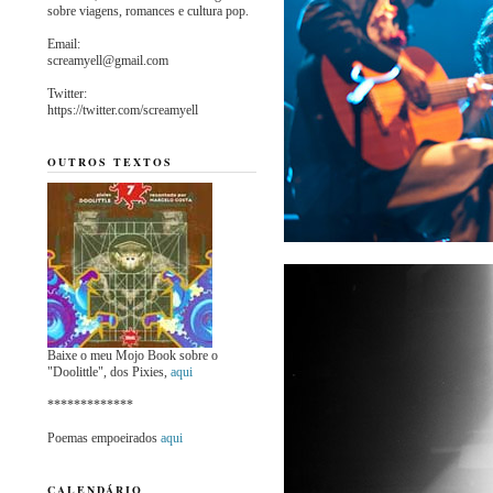
sobre viagens, romances e cultura pop.
Email:
screamyell@gmail.com
Twitter:
https://twitter.com/screamyell
OUTROS TEXTOS
Baixe o meu Mojo Book sobre o
"Doolittle", dos Pixies,
aqui
*************
Poemas empoeirados
aqui
CALENDÁRIO