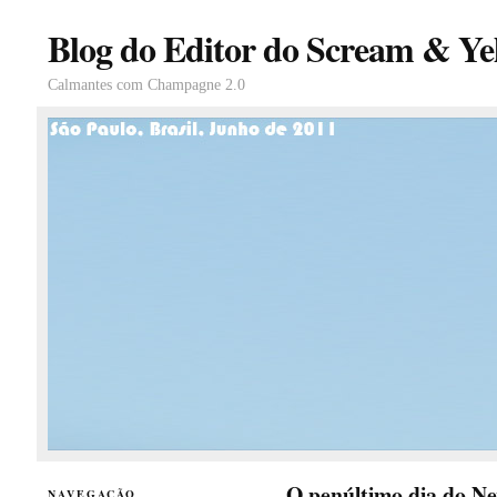
Blog do Editor do Scream & Yel
Calmantes com Champagne 2.0
O penúltimo dia do Ne
NAVEGAÇÃO