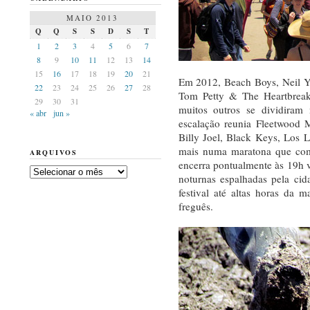
MAIO 2013
Q
Q
S
S
D
S
T
1
2
3
4
5
6
7
8
9
10
11
12
13
14
15
16
17
18
19
20
21
Em 2012, Beach Boys, Neil Y
22
23
24
25
26
27
28
Tom Petty & The Heartbreake
29
30
31
muitos outros se dividiram 
« abr
jun »
escalação reunia Fleetwood 
Billy Joel, Black Keys, Los 
mais numa maratona que com
ARQUIVOS
encerra pontualmente às 19h v
Arquivos
noturnas espalhadas pela ci
festival até altas horas da
freguês.