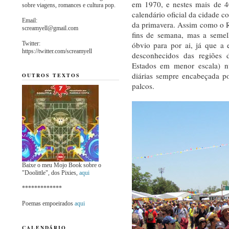
em 1970, e nestes mais de 40
sobre viagens, romances e cultura pop.
calendário oficial da cidade
Email:
da primavera. Assim como o R
screamyell@gmail.com
fins de semana, mas a semel
Twitter:
óbvio para por ai, já que a e
https://twitter.com/screamyell
desconhecidos das regiões d
Estados em menor escala) n
diárias sempre encabeçada po
OUTROS TEXTOS
palcos.
Baixe o meu Mojo Book sobre o
"Doolittle", dos Pixies,
aqui
*************
Poemas empoeirados
aqui
CALENDÁRIO