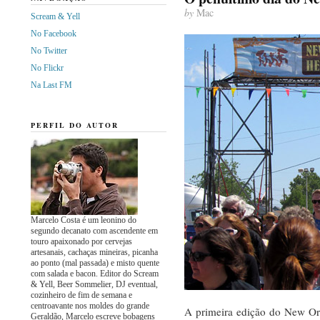
by
Mac
Scream & Yell
No Facebook
No Twitter
No Flickr
Na Last FM
PERFIL DO AUTOR
Marcelo Costa é um leonino do
segundo decanato com ascendente em
touro apaixonado por cervejas
artesanais, cachaças mineiras, picanha
ao ponto (mal passada) e misto quente
com salada e bacon. Editor do Scream
& Yell, Beer Sommelier, DJ eventual,
cozinheiro de fim de semana e
centroavante nos moldes do grande
A primeira edição do New Orl
Geraldão, Marcelo escreve bobagens