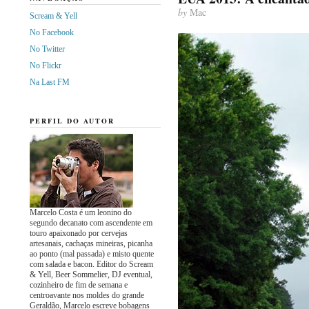
by
Mac
Scream & Yell
No Facebook
No Twitter
No Flickr
Na Last FM
PERFIL DO AUTOR
Marcelo Costa é um leonino do
segundo decanato com ascendente em
touro apaixonado por cervejas
artesanais, cachaças mineiras, picanha
ao ponto (mal passada) e misto quente
com salada e bacon. Editor do Scream
& Yell, Beer Sommelier, DJ eventual,
cozinheiro de fim de semana e
centroavante nos moldes do grande
Geraldão, Marcelo escreve bobagens