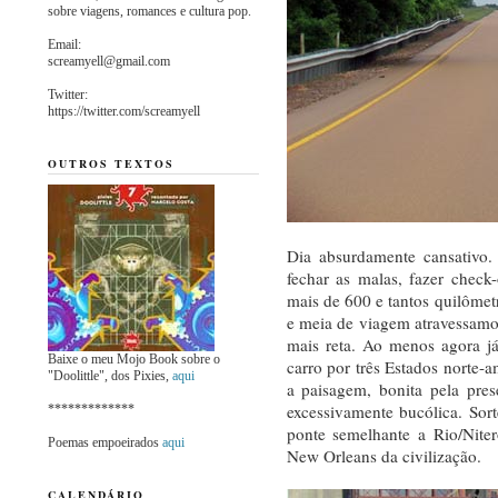
sobre viagens, romances e cultura pop.
Email:
screamyell@gmail.com
Twitter:
https://twitter.com/screamyell
OUTROS TEXTOS
Dia absurdamente cansativ
fechar as malas, fazer check
mais de 600 e tantos quilômetr
e meia de viagem atravessamos 
mais reta. Ao menos agora já
Baixe o meu Mojo Book sobre o
carro por três Estados norte-
"Doolittle", dos Pixies,
aqui
a paisagem, bonita pela pre
excessivamente bucólica. So
*************
ponte semelhante a Rio/Nite
Poemas empoeirados
aqui
New Orleans da civilização.
CALENDÁRIO