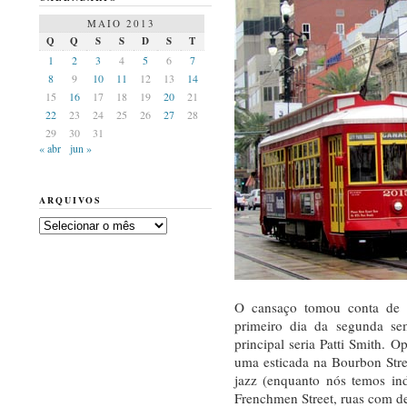
MAIO 2013
Q
Q
S
S
D
S
T
1
2
3
4
5
6
7
8
9
10
11
12
13
14
15
16
17
18
19
20
21
22
23
24
25
26
27
28
29
30
31
« abr
jun »
ARQUIVOS
Arquivos
O cansaço tomou conta de 
primeiro dia da segunda s
principal seria Patti Smith. 
uma esticada na Bourbon Str
jazz (enquanto nós temos in
Frenchmen Street, ruas com 