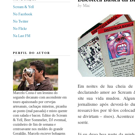
by
Mac
Scream & Yell
No Facebook
No Twitter
No Flickr
Na Last FM
PERFIL DO AUTOR
Em noites de lua cheia de 
declarando amor ao Scream &
Marcelo Costa é um leonino do
site sua vida mudou. Algun
segundo decanato com ascendente em
touro apaixonado por cervejas
jornalismo após devorá-lo d
artesanais, cachaças mineiras, picanha
ressarci-los por tê-los coloc
ao ponto (mal passada) e misto quente
se divirtam – risos). Aconte
com salada e bacon. Editor do Scream
& Yell, Beer Sommelier, DJ eventual,
sorrir.
cozinheiro de fim de semana e
centroavante nos moldes do grande
Já eu devo boa parte da minha
Geraldão, Marcelo escreve bobagens