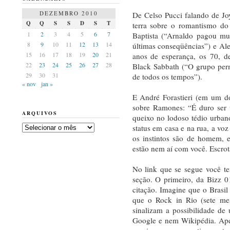
DEZEMBRO 2010
De Celso Pucci falando de Jo
Q
Q
S
S
D
S
T
terra sobre o romantismo do
1
2
3
4
5
6
7
Baptista (“Arnaldo pagou mu
8
9
10
11
12
13
14
últimas conseqüências”) e A
15
16
17
18
19
20
21
anos de esperança, os 70, d
22
23
24
25
26
27
28
Black Sabbath (“O grupo pe
29
30
31
de todos os tempos”).
« nov
jan »
E André Forastieri (em um dos
sobre Ramones: “É duro ser 
ARQUIVOS
queixo no lodoso tédio urban
Arquivos
status em casa e na rua, a voz
os instintos são de homem, e
estão nem aí com você. Escrot
No link que se segue você te
seção. O primeiro, da Bizz 
citação. Imagine que o Brasil
que o Rock in Rio (sete mes
sinalizam a possibilidade de 
Google e nem Wikipédia. Apen