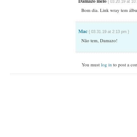
Damazo melo
{ 03.20.19 at 10
Bom dia. Link wray tem álbu
Mac
{ 03.31.19 at 2:13 pm }
Não tem, Damazo!
You must
log in
to post a co