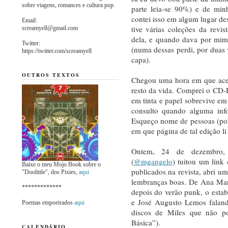
sobre viagens, romances e cultura pop.
parte leia-se 90%) e de min
contei isso em algum lugar des
Email:
tive várias coleções da revis
screamyell@gmail.com
dela, e quando dava por mim
Twitter:
(numa dessas perdi, por duas
https://twitter.com/screamyell
capa).
OUTROS TEXTOS
Chegou uma hora em que aceit
resto da vida. Comprei o CD-
em tinta e papel sobrevive em
consulto quando alguma inf
Esqueço nome de pessoas (por
em que página de tal edição li 
Ontem, 24 de dezembro,
(
@mgangelo
) tuitou um link
Baixe o meu Mojo Book sobre o
publicados na revista, abri u
"Doolittle", dos Pixies,
aqui
lembranças boas. De Ana Mar
*************
depois do verão punk, o estab
e José Augusto Lemos faland
Poemas empoeirados
aqui
discos de Miles que não p
Básica”).
CALENDÁRIO