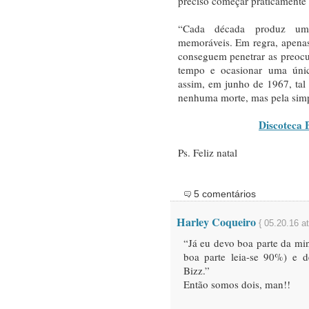
preciso começar praticamente
“Cada década produz um
memoráveis. Em regra, apena
conseguem penetrar as preoc
tempo e ocasionar uma ún
assim, em junho de 1967, tal
nenhuma morte, mas pela sim
Discoteca 
Ps. Feliz natal
5 comentários
Harley Coqueiro
{ 05.20.16 a
“Já eu devo boa parte da min
boa parte leia-se 90%) e 
Bizz.”
Então somos dois, man!!