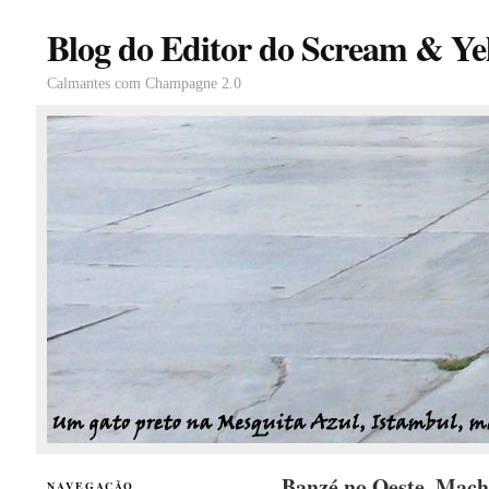
Blog do Editor do Scream & Yel
Calmantes com Champagne 2.0
Banzé no Oeste, Mach
NAVEGAÇÃO