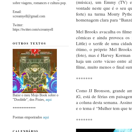
(música), um Emmy (TV) e 
sobre viagens, romances e cultura pop.
vontade neste que é o seu qu
Email:
forte) na turma Monty Pyth
screamyell@gmail.com
homenagem clara para “Banzé
Twitter:
https://twitter.com/screamyell
Mel Brooks avacalha os filmes
cômicas e ainda provoca os 
Little) o xerife de uma cida
OUTROS TEXTOS
ótimo, o próprio Mel Brook
(foto), mas é Harvey Korman 
haja um certo vácuo entre a
filme, muito menos o final sur
*******
Como JJ Bronson, grande am
Baixe o meu Mojo Book sobre o
iG, está de férias em paisagen
"Doolittle", dos Pixies,
aqui
a coluna desta semana. Assin
e o tema é “Mulher tem que te
*************
Poemas empoeirados
aqui
*******
CALENDÁRIO