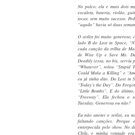
No palco, ela e mais dois m
escaleta, bateria, violão, gui
tocar, sem muito sucesso. Pe
“aquilo” havia só duas sema
O setlist foi muito generoso,
lado B do Lost in Space, “N
cada canção da trilha de Ma
de Wise Up e Save Me. De
Deathly (essa, no bis, serviu
“Whatever”, rolou “Stupid T
Could Make a Killing” e “Am
eu já tinha dito. Do Lost in
“Today’s the Day”. Do Forgo
“Little Bombs”. E do último,
“Freeway”. Ela fechou o s
Tuesday. Generosa ou não?
Eu não anotei o setlist, eu 
faltando canções. Porque 
entorpecida pelo show. No di
Chile, e minha vontade er