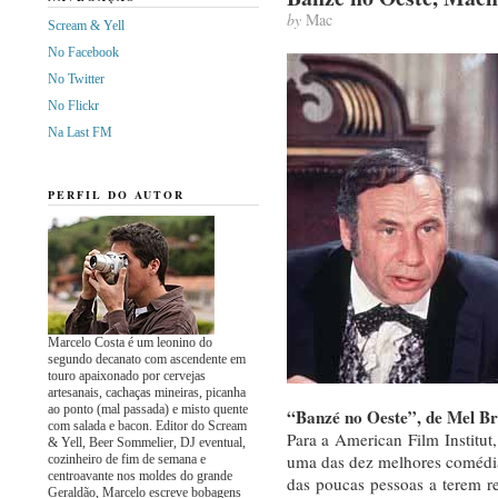
by
Mac
Scream & Yell
No Facebook
No Twitter
No Flickr
Na Last FM
PERFIL DO AUTOR
Marcelo Costa é um leonino do
segundo decanato com ascendente em
touro apaixonado por cervejas
artesanais, cachaças mineiras, picanha
ao ponto (mal passada) e misto quente
“Banzé no Oeste”, de Mel B
com salada e bacon. Editor do Scream
Para a American Film Institut
& Yell, Beer Sommelier, DJ eventual,
uma das dez melhores comédi
cozinheiro de fim de semana e
centroavante nos moldes do grande
das poucas pessoas a terem 
Geraldão, Marcelo escreve bobagens