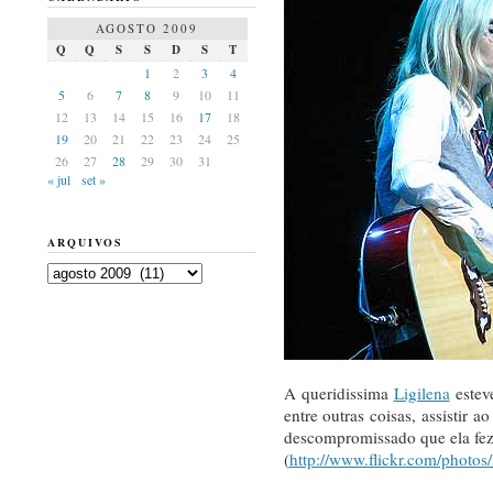
AGOSTO 2009
Q
Q
S
S
D
S
T
1
2
3
4
5
6
7
8
9
10
11
12
13
14
15
16
17
18
19
20
21
22
23
24
25
26
27
28
29
30
31
« jul
set »
ARQUIVOS
Arquivos
A queridissima
Ligilena
estev
entre outras coisas, assistir
descompromissado que ela fez a
(
http://www.flickr.com/photos/