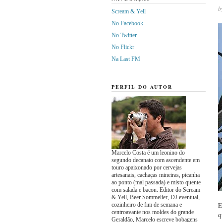
b
Scream & Yell
No Facebook
No Twitter
No Flickr
Na Last FM
PERFIL DO AUTOR
Marcelo Costa é um leonino do
segundo decanato com ascendente em
touro apaixonado por cervejas
artesanais, cachaças mineiras, picanha
ao ponto (mal passada) e misto quente
com salada e bacon. Editor do Scream
& Yell, Beer Sommelier, DJ eventual,
E
cozinheiro de fim de semana e
centroavante nos moldes do grande
q
Geraldão, Marcelo escreve bobagens