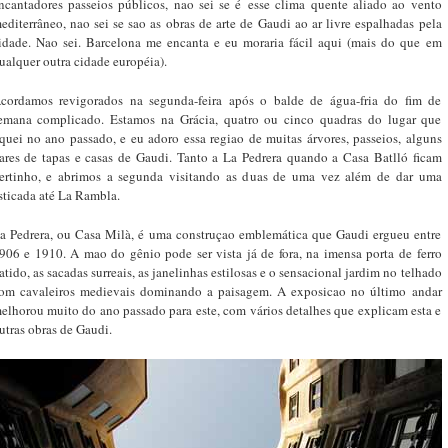
ncantadores passeios públicos, nao sei se é esse clima quente aliado ao vento
editerrâneo, nao sei se sao as obras de arte de Gaudi ao ar livre espalhadas pela
idade. Nao sei. Barcelona me encanta e eu moraria fácil aqui (mais do que em
ualquer outra cidade européia).
cordamos revigorados na segunda-feira após o balde de água-fria do fim de
emana complicado. Estamos na Grácia, quatro ou cinco quadras do lugar que
iquei no ano passado, e eu adoro essa regiao de muitas árvores, passeios, alguns
ares de tapas e casas de Gaudi. Tanto a La Pedrera quando a Casa Batlló ficam
ertinho, e abrimos a segunda visitando as duas de uma vez além de dar uma
sticada até La Rambla.
a Pedrera, ou Casa Milà, é uma construçao emblemática que Gaudi ergueu entre
906 e 1910. A mao do gênio pode ser vista já de fora, na imensa porta de ferro
atido, as sacadas surreais, as janelinhas estilosas e o sensacional jardim no telhado
om cavaleiros medievais dominando a paisagem. A exposicao no último andar
elhorou muito do ano passado para este, com vários detalhes que explicam esta e
utras obras de Gaudi.