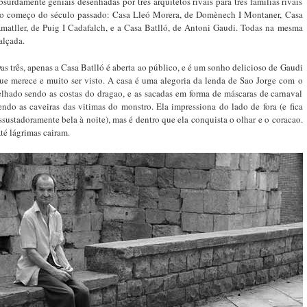
bsurdamente geniais desenhadas por três arquitetos rivais para três famílias rivais
o começo do século passado: Casa Lleó Morera, de Domènech I Montaner, Casa
matller, de Puig I Cadafalch, e a Casa Batlló, de Antoni Gaudi. Todas na mesma
alçada.
as três, apenas a Casa Batlló é aberta ao público, e é um sonho delicioso de Gaudi
ue merece e muito ser visto. A casa é uma alegoria da lenda de Sao Jorge com o
elhado sendo as costas do dragao, e as sacadas em forma de máscaras de carnaval
endo as caveiras das vitimas do monstro. Ela impressiona do lado de fora (e fica
ssustadoramente bela à noite), mas é dentro que ela conquista o olhar e o coracao.
té lágrimas cairam.