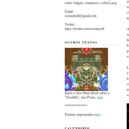
e
sobre viagens, romances e cultura pop.
m
Email:
c
screamyell@gmail.com
q
Twitter:
A
https://twitter.com/screamyell
s
f
OUTROS TEXTOS
b
p
e
L
1
b
c
m
Baixe o meu Mojo Book sobre o
o
"Doolittle", dos Pixies,
aqui
*************
Poemas empoeirados
aqui
CALENDÁRIO