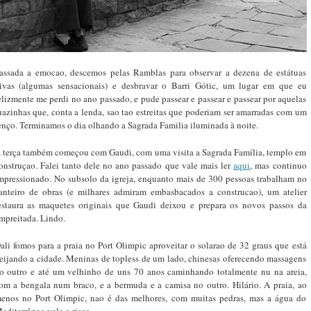
assada a emocao, descemos pelas Ramblas para observar a dezena de estátuas
ivas (algumas sensacionais) e desbravar o Barri Gótic, um lugar em que eu
elizmente me perdi no ano passado, e pude passear e passear e passear por aquelas
uazinhas que, conta a lenda, sao tao estreitas que poderiam ser amarradas com um
enço. Terminamos o dia olhando a Sagrada Familia iluminada à noite.
 terça também começou com Gaudi, com uma visita a Sagrada Família, templo em
onstruçao. Falei tanto dele no ano passado que vale mais ler
aqui
, mas continuo
mpressionado. No subsolo da igreja, enquanto mais de 300 pessoas trabalham no
anteiro de obras (e milhares admiram embasbacados a construcao), um atelier
estaura as maquetes originais que Gaudi deixou e prepara os novos passos da
mpreitada. Lindo.
ali fomos para a praia no Port Olimpic aproveitar o solarao de 32 graus que está
eijando a cidade. Meninas de topless de um lado, chinesas oferecendo massagens
o outro e até um velhinho de uns 70 anos caminhando totalmente nu na areia,
om a bengala num braco, e a bermuda e a camisa no outro. Hilário. A praia, ao
enos no Port Olimpic, nao é das melhores, com muitas pedras, mas a água do
editerrâneo vale o risco.