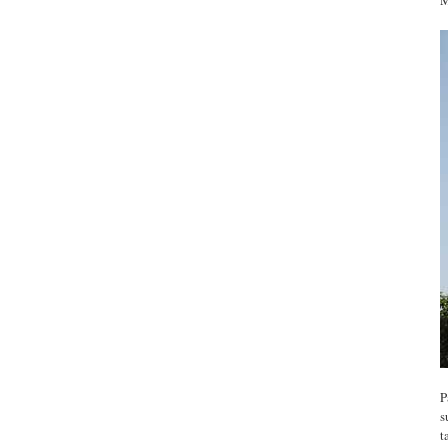
P
s
t