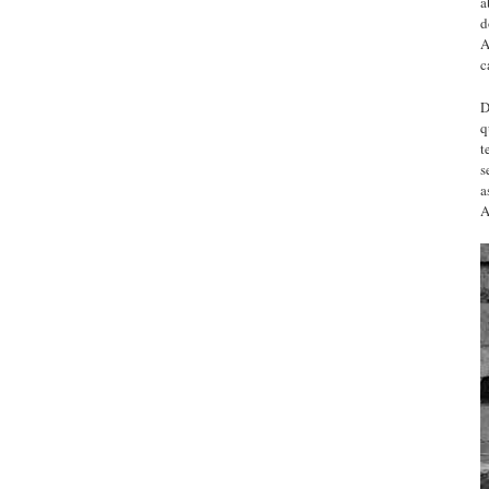
a
d
A
c
D
q
t
s
a
A