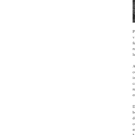
P
v
f
r
l
A
c
i
c
r
e
D
b
d
c
m
M