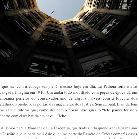
 que me vem à cabeça sempre é: mesmo hoje em dia, La Pedrera seria muito
vançada, imagina em 1910. Um andar todo mobiliado com peças de época dá um
anorama perfeito do conservadorismo de alguns móveis com a loucura dos
etalhes do prédio, das portas, das maçanetas, dos lustres. Sensacional. E ainda tem
ma sala auditório que, como diz bem o nosso livro guia, o “teto parece ter sido
oberto com clara batida em neve”. Hehe
ali fomos para a Mansana de La Discordia, que traduzindo quer dizer O Quarteirao
a Discórdia, que nada mais é do que uma parte do Passeio da Grácia com três casas