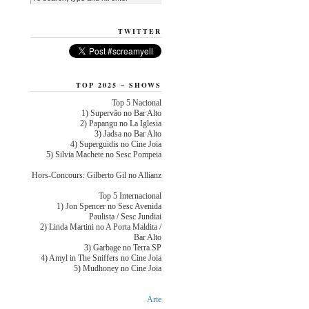
TWITTER
TOP 2025 – SHOWS
Top 5 Nacional
1) Supervão no Bar Alto
2) Papangu no La Iglesia
3) Jadsa no Bar Alto
4) Superguidis no Cine Joia
5) Silvia Machete no Sesc Pompeia
Hors-Concours: Gilberto Gil no Allianz
Top 5 Internacional
1) Jon Spencer no Sesc Avenida
Paulista / Sesc Jundiai
2) Linda Martini no A Porta Maldita /
Bar Alto
3) Garbage no Terra SP
4) Amyl in The Sniffers no Cine Joia
5) Mudhoney no Cine Joia
Arte