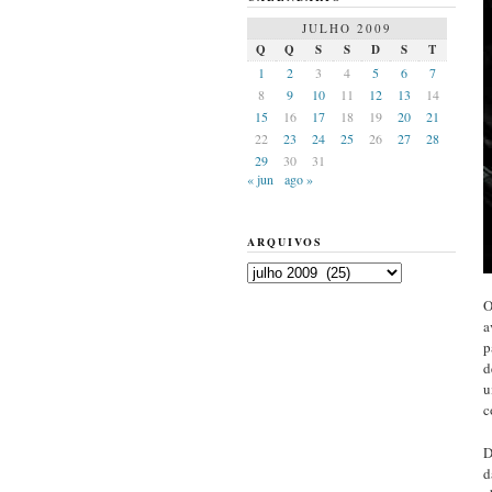
JULHO 2009
Q
Q
S
S
D
S
T
1
2
3
4
5
6
7
8
9
10
11
12
13
14
15
16
17
18
19
20
21
22
23
24
25
26
27
28
29
30
31
« jun
ago »
ARQUIVOS
Arquivos
O
a
p
d
u
c
D
d