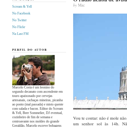
by
Mac
Scream & Yell
No Facebook
No Twitter
No Flickr
Na Last FM
PERFIL DO AUTOR
Marcelo Costa é um leonino do
segundo decanato com ascendente em
touro apaixonado por cervejas
artesanais, cachaças mineiras, picanha
ao ponto (mal passada) e misto quente
com salada e bacon. Editor do Scream
& Yell, Beer Sommelier, DJ eventual,
cozinheiro de fim de semana e
Vou te contar: não é mole não
centroavante nos moldes do grande
um senhor sol às 14h. Nã
Geraldão, Marcelo escreve bobagens