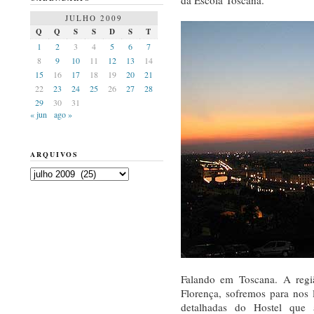
JULHO 2009
Q
Q
S
S
D
S
T
1
2
3
4
5
6
7
8
9
10
11
12
13
14
15
16
17
18
19
20
21
22
23
24
25
26
27
28
29
30
31
« jun
ago »
ARQUIVOS
Arquivos
Falando em Toscana. A reg
Florença, sofremos para nos
detalhadas do Hostel que a