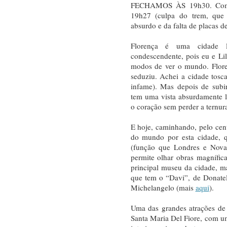
FECHAMOS ÀS 19h30. Com m
19h27 (culpa do trem, que 
absurdo e da falta de placas d
Florença é uma cidade 
condescendente, pois eu e Lil
modos de ver o mundo. Flor
seduziu. Achei a cidade tos
infame). Mas depois de subi
tem uma vista absurdamente 
o coração sem perder a ternur
E hoje, caminhando, pelo cent
do mundo por esta cidade, 
(função que Londres e Nova 
permite olhar obras magnífi
principal museu da cidade, m
que tem o “Davi”, de Donatel
Michelangelo (mais
aqui
).
Uma das grandes atrações de 
Santa Maria Del Fiore, com u