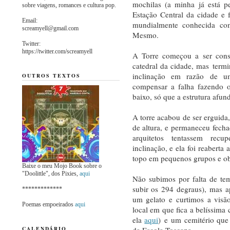
mochilas (a minha já está p
sobre viagens, romances e cultura pop.
Estação Central da cidade e
Email:
mundialmente conhecida co
screamyell@gmail.com
Mesmo.
Twitter:
https://twitter.com/screamyell
A Torre começou a ser cons
catedral da cidade, mas termi
inclinação em razão de u
OUTROS TEXTOS
compensar a falha fazendo o
baixo, só que a estrutura afun
A torre acabou de ser erguida
de altura, e permaneceu fech
arquitetos tentassem recu
inclinação, e ela foi reaberta
topo em pequenos grupos e ob
Baixe o meu Mojo Book sobre o
"Doolittle", dos Pixies,
aqui
Não subimos por falta de te
subir os 294 degraus), mas 
*************
um gelato e curtimos a visã
Poemas empoeirados
aqui
local em que fica a belíssima 
ela
aqui
) e um cemitério qu
da Escola Toscana.
CALENDÁRIO