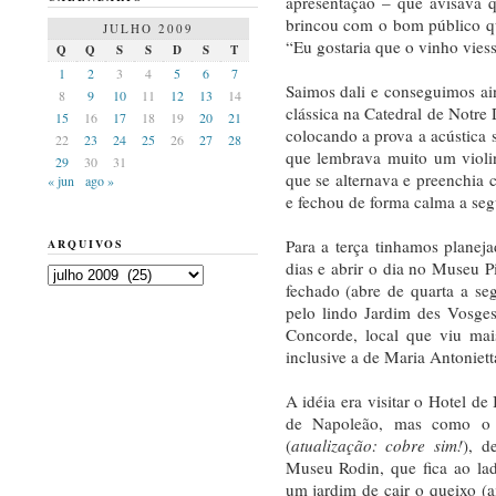
apresentação – que avisava q
brincou com o bom público qu
JULHO 2009
“Eu gostaria que o vinho viess
Q
Q
S
S
D
S
T
1
2
3
4
5
6
7
Saimos dali e conseguimos ai
8
9
10
11
12
13
14
clássica na Catedral de Notr
15
16
17
18
19
20
21
colocando a prova a acústica 
22
23
24
25
26
27
28
que lembrava muito um violin
29
30
31
que se alternava e preenchia 
« jun
ago »
e fechou de forma calma a seg
Para a terça tinhamos plane
ARQUIVOS
dias e abrir o dia no Museu 
Arquivos
fechado (abre de quarta a se
pelo lindo Jardim des Vosge
Concorde, local que viu mai
inclusive a de Maria Antoniett
A idéia era visitar o Hotel de 
de Napoleão, mas como o 
(
atualização: cobre sim!
), d
Museu Rodin, que fica ao la
um jardim de cair o queixo (