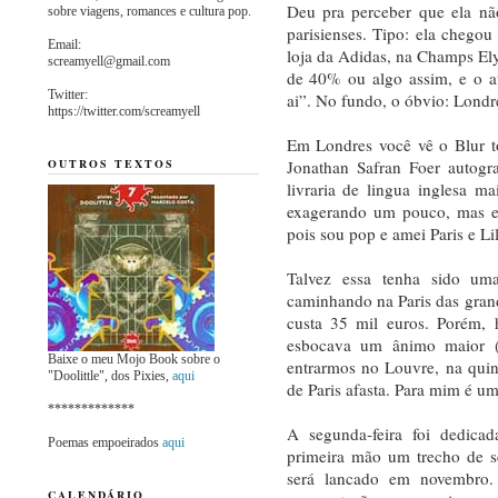
Deu pra perceber que ela nã
sobre viagens, romances e cultura pop.
parisienses. Tipo: ela chego
Email:
loja da Adidas, na Champs E
screamyell@gmail.com
de 40% ou algo assim, e o a
Twitter:
ai”. No fundo, o óbvio: Londre
https://twitter.com/screamyell
Em Londres você vê o Blur t
Jonathan Safran Foer autogr
OUTROS TEXTOS
livraria de lingua inglesa 
exagerando um pouco, mas en
pois sou pop e amei Paris e Li
Talvez essa tenha sido um
caminhando na Paris das grand
custa 35 mil euros. Porém, 
esbocava um ânimo maior (
Baixe o meu Mojo Book sobre o
entrarmos no Louvre, na quint
"Doolittle", dos Pixies,
aqui
de Paris afasta. Para mim é 
*************
A segunda-feira foi dedica
Poemas empoeirados
aqui
primeira mão um trecho de s
será lancado em novembro. 
CALENDÁRIO