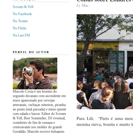
by
Mac
Scream & Yell
No Facebook
No Twitter
No Flickr
Na Last FM
PERFIL DO AUTOR
Marcelo Costa é um leonino do
segundo decanato com ascendente em
touro apaixonado por cervejas
artesanais, cachaças mineiras, picanha
ao ponto (mal passada) e misto quente
com salada e bacon. Editor do Scream
Para Lili, “Paris é uma men
& Yell, Beer Sommelier, DJ eventual,
cozinheiro de fim de semana e
menina ruiva, bonita e muito l
centroavante nos moldes do grande
Geraldão, Marcelo escreve bobagens